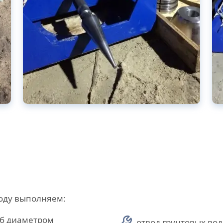
году выполняем:
уб диаметром
отвод грунтовых вод