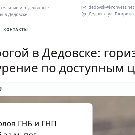
dedovsk@kronvest.net
ительные и отделочные
Дедовск, ул. Гагарина,
ы в Дедовске
КОНТАКТЫ
огой в Дедовске
: гор
урение по доступным 
й
олов ГНБ и ГНП
б
за м. пог.