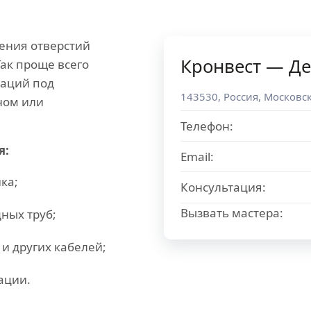
чения отверстий
Кронвест — Де
Так проще всего
аций под
143530
,
Россия
,
Московск
ном или
Телефон:
я:
Email:
ка;
Консультация:
Вызвать мастера:
ных труб;
и других кабелей;
ации.