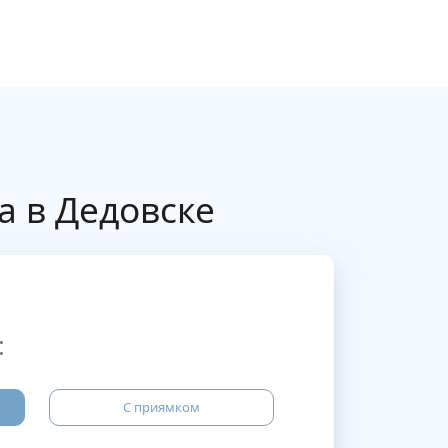
а в Дедовске
:
С приямком