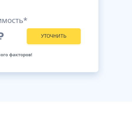
имость*
₽
УТОЧНИТЬ
ого факторов!