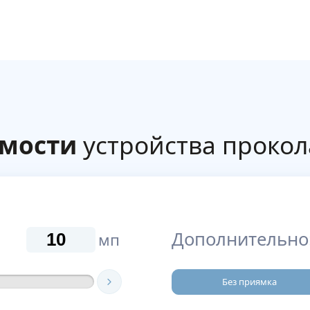
имости
устройства прокол
Дополнительно
мп
Без приямка