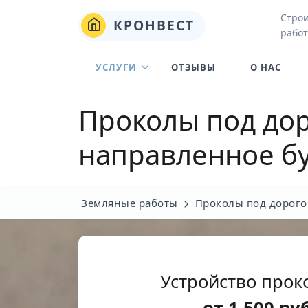
Стро
КРОНВЕСТ
работ
УСЛУГИ
ОТЗЫВЫ
О НАС
Проколы под дор
направленное б
Земляные работы
Проколы под дорого
Устройство прок
от
1 500
ру