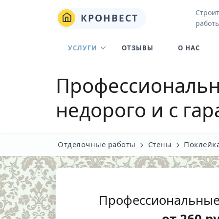
Строи
КРОНВЕСТ
работы
УСЛУГИ
ОТЗЫВЫ
О НАС
Профессиональна
недорого и с га
Отделочные работы
Стены
Поклейка
Профессиональные
от
260
р