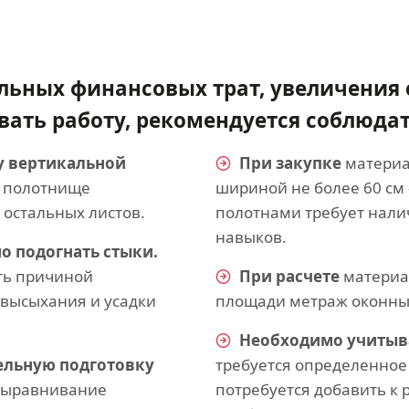
льных финансовых трат, увеличения 
ать работу, рекомендуется соблюда
у вертикальной
При закупке
материа
 полотнище
шириной не более 60 см
 остальных листов.
полотнами требует нали
навыков.
о подогнать стыки.
ть причиной
При расчете
материал
 высыхания и усадки
площади метраж оконны
Необходимо учитыва
ельную подготовку
требуется определенное
 выравнивание
потребуется добавить к