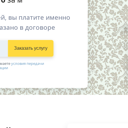
й, вы платите именно
казано в договоре
Заказать услугу
имаетe
условия передачи
ации