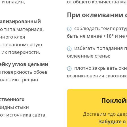
 и впадин,
от общего количества ма
При оклеивании с
иализированный
соблюдать температ
о типа материала,
быть не менее +18° и не
нного клея
ть неравномерную
избегать попадания п
 их поверхности.
оклеенные стены;
ейку углов целыми
плотно закрывать окн
 поверхность обоев
возникновения сквозняк
оявлению трещин
ственного
Поклей
 видны стыки
Доставим «до две
от источника света,
Забудьте о