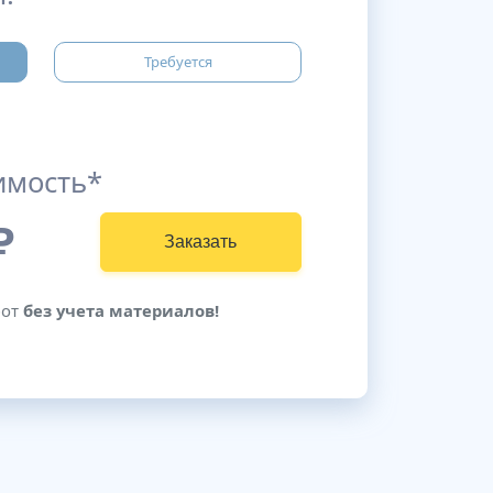
Требуется
имость*
₽
Заказать
бот
без учета материалов!