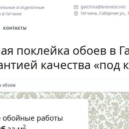
gatchina@kronvest.net
тельные и отделочные
Гатчина, Соборная ул., 
 в Гатчине
КОНТАКТЫ
я поклейка обоев в Г
рантией качества «под 
 обоев
 обойные работы
2
уб
за м