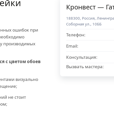
ейки
Кронвест — Га
188300
,
Россия
,
Ленингра
Соборная ул., 10ББ
ненных ошибок при
Телефон:
необходимо
пу производимых
Email:
Консультация:
ся с цветом обоев
Вызвать мастера:
ментами визуально
ещение;
ий не стоит
ром;