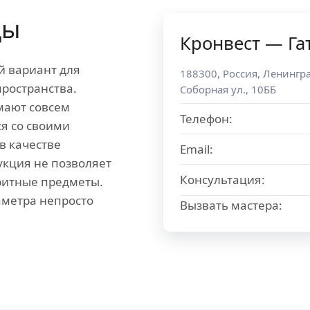
цы
Кронвест — Га
й вариант для
188300
,
Россия
,
Ленингра
ространства.
Соборная ул., 10ББ
мают совсем
Телефон:
я со своими
в качестве
Email:
укция не позволяет
Консультация:
ритные предметы.
аметра непросто
Вызвать мастера: