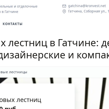
gatchina@kronvest.net
тельные и отделочные
Гатчина, Соборная ул., 
 в Гатчине
КОНТАКТЫ
 лестниц в Гатчине
: 
дизайнерские и компа
вые лестницы
товых лестниц
0
руб