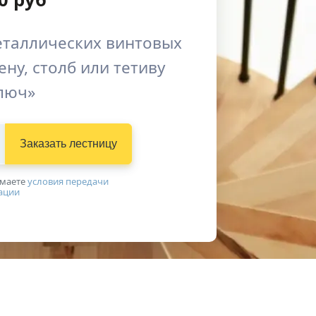
таллических винтовых
ену, столб или тетиву
люч»
Заказать лестницу
имаетe
условия передачи
ации