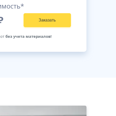
имость*
₽
Заказать
бот
без учета материалов!