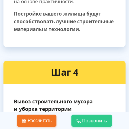
на основе практичности.
Постройке вашего жилища будут
способствовать лучшие строительные
материалы и технологии.
Шаг 4
Вывоз строительного мусора
и уборка территории
Позвонить
После завершения отделочных работ
Рассчитать
мы сами проведем уборку территории.