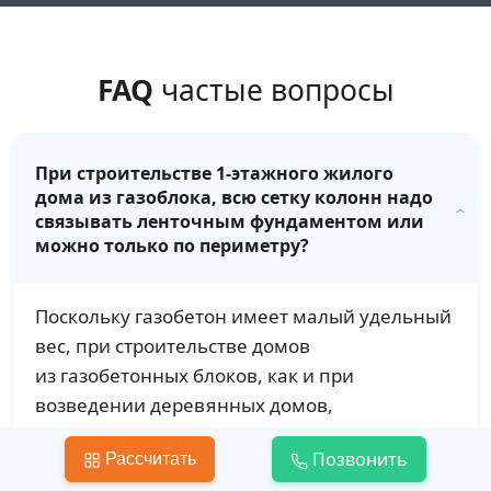
FAQ
частые вопросы
При строительстве 1-этажного жилого
дома из газоблока, всю сетку колонн надо
связывать ленточным фундаментом или
можно только по периметру?
Поскольку газобетон имеет малый удельный
вес, при строительстве домов
из газобетонных блоков, как и при
возведении деревянных домов,
обустраивают мелкозаглубленный
Позвонить
Рассчитать
ленточный фундамент с глубиной заложения