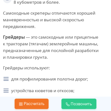
8 кубометров и более.
Самоходные скреперы отличаются хорошей
маневренностью и высокой скоростью
передвижения.
Грейдеры
— это самоходные или прицепные
к тракторам (тягачам) землеройные машины,
предназначенные для послойной разработки
и планировки грунта.
Грейдеры используют:
для профилирования полотна дорог;
устройства кюветов и откосов;
возведения невысоких насыпей из резервов;
Позвонить
Рассчитать