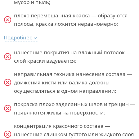
мусор и пыль;
плохо перемешанная краска — образуются
полосы, краска ложится неравномерно;
Подробнее
нанесение покрытия на влажный потолок —
слой краски вздувается;
неправильная техника нанесения состава —
движения кисти или валика должны
осуществляться в одном направлении;
покраска плохо заделанных швов и трещин —
появляются жилы на поверхности;
концентрация красочного состава —
нанесение слишком густого или жидкого слоя