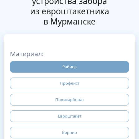
устройства забора
из евроштакетника
в Мурманске
Материал:
Рабица
Профлист
Поликарбонат
Евроштакет
Кирпич