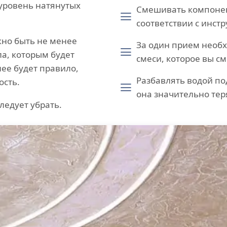
уровень натянутых
Смешивать компонен
соответствии с инст
но быть не менее
За один прием необх
а, которым будет
смеси, которое вы с
ее будет правило,
Разбавлять водой п
ость.
она значительно тер
ледует убрать.