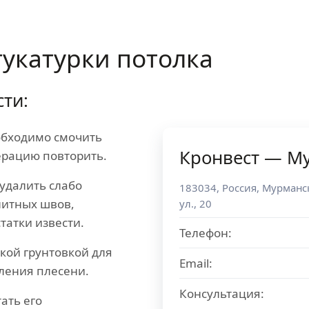
укатурки потолка
ти:
обходимо смочить
Кронвест — М
перацию повторить.
удалить слабо
183034
,
Россия
,
Мурманск
литных швов,
ул., 20
татки извести.
Телефон:
кой грунтовкой для
Email:
ления плесени.
Консультация:
ать его