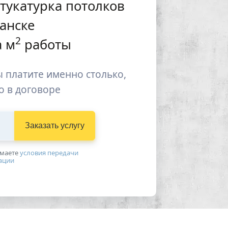
тукатурка потолков
анске
2
 м
работы
 платите именно столько,
о в договоре
Заказать услугу
имаетe
условия передачи
ации