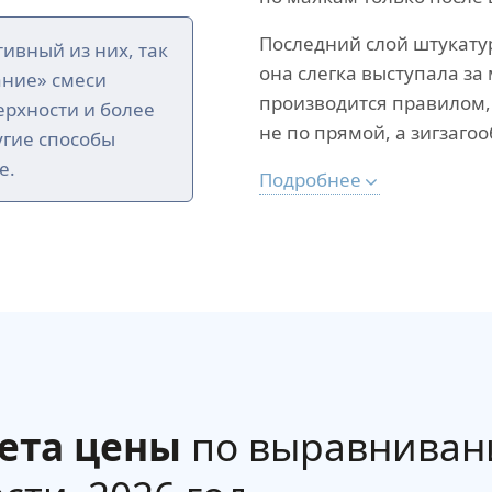
Последний слой штукату
ивный из них, так
она слегка выступала з
ание» смеси
производится правилом,
рхности и более
не по прямой, а зигзагоо
угие способы
е.
Подробнее
ета цены
по выравниван