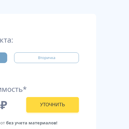
кта:
Вторичка
имость*
₽
УТОЧНИТЬ
бот
без учета материалов!