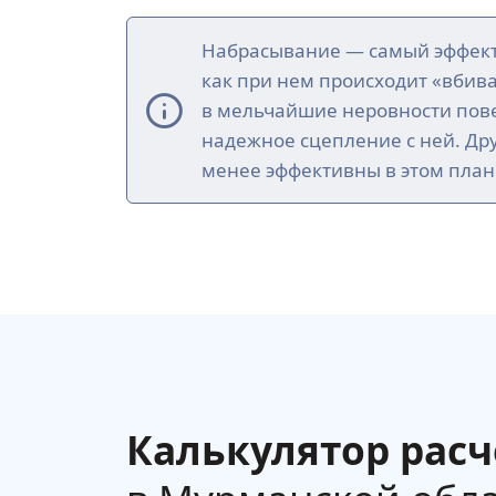
Набрасывание — самый эффект
как при нем происходит «вбив
в мельчайшие неровности пове
надежное сцепление с ней. Др
менее эффективны в этом план
Калькулятор расч