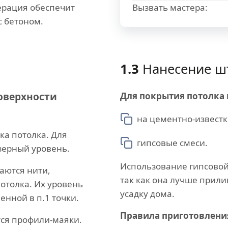
ерация обеспечит
Вызвать мастера:
с бетоном.
1.3
Нанесение ш
оверхности
Для покрытия потолка
на цементно-известк
ка потолка. Для
гипсовые смеси.
азерный уровень.
Использование гипсовой
аются нити,
так как она лучше прили
отолка. Их уровень
усадку дома.
енной в п.1 точки.
Правила приготовлени
тся профили-маяки.