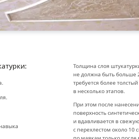
атурки:
Толщина слоя штукатурк
не должна быть больше 
а.
требуется более толстый
в несколько этапов.
ля.
При этом после нанесен
поверхность синтетическ
и вдавливается в свежу
 навыка
с перехлестом около 10 
по маякам только после