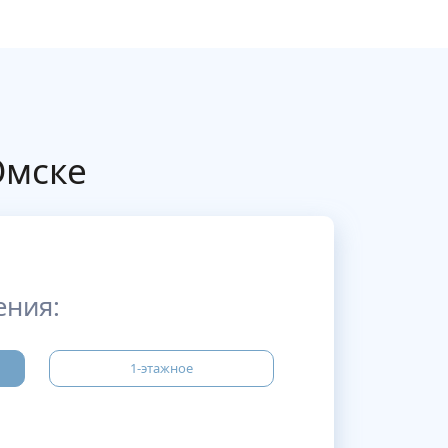
Омске
ения:
1-этажное