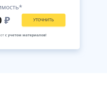
имость*
0
₽
УТОЧНИТЬ
бот
с учетом материалов!