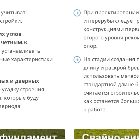
 учитывать
При проектировании
стройки.
и перерубы следует 
конструкциями перво
х углов
второго уровня реко
 четным.
В
опор.
 устанавливать
нные характеристики
На стадии создания 
длину и раскрой бре
использовать матери
ных и дверных
стандартной длине 
 усадку строения
считается строительс
, которые будут
как останется больш
 периода
к работе.