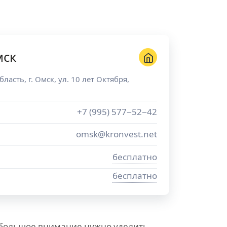
мск
бласть
, г.
Омск
,
ул. 10 лет Октября,
+7 (995) 577−52−42
omsk@kronvest.net
бесплатно
бесплатно
 большое внимание нужно уделить