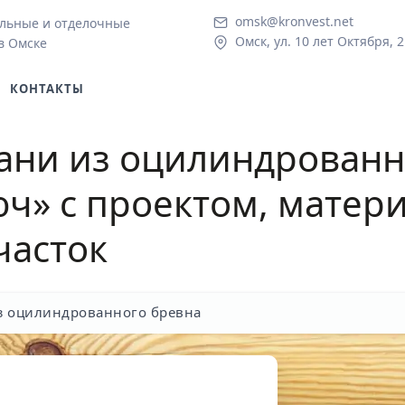
omsk@kronvest.net
льные и отделочные
Омск, ул. 10 лет Октября, 2
в Омске
КОНТАКТЫ
ани из оцилинд
ро
ванн
ч» с проектом, матер
часток
з оцилиндрованного бревна