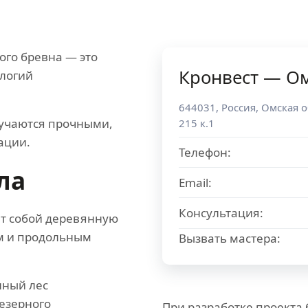
ого бревна — это
Кронвест — О
ологий
644031
,
Россия
,
Омская о
лучаются прочными,
215 к.1
ации.
Телефон:
ла
Email:
Консультация:
т собой деревянную
ем и продольным
Вызвать мастера:
нный лес
езерного
При разработке проекта