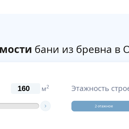
имости
бани из бревна в 
Этажность стро
2
м
2-этажное