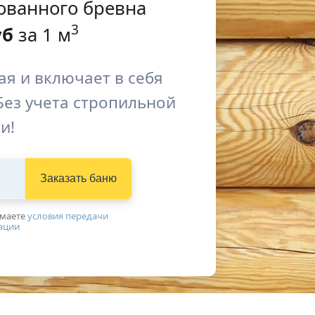
ованного бревна
3
уб
за 1 м
я и включает в себя
Без учета стропильной
и!
Заказать баню
имаетe
условия передачи
ации