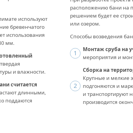
расположению бани на п
решением будет ее строи
климате используют
или озером.
ение бревенчатого
ует использования
Способы возведения бан
80 мм.
Монтаж сруба на у
1
готовленный
мероприятия и мон
 твердая
Сборка на террит
туры и влажности.
Крупные и мелкие 
ани считается
2
подгоняются и марк
астают длинными,
и транспортируют на
ко поддаются
производится окон