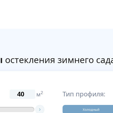
ы
остекления зимнего сад
Тип профиля:
2
м
Холодный