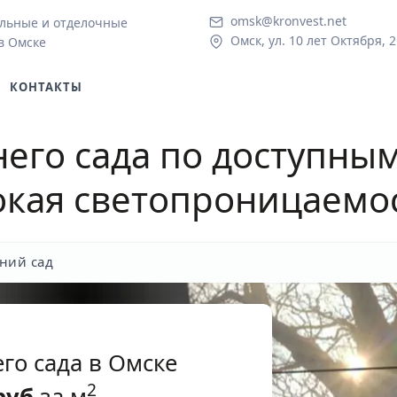
omsk@kronvest.net
льные и отделочные
Омск, ул. 10 лет Октября, 2
в Омске
КОНТАКТЫ
его сада по доступны
окая светопроницаемо
ний сад
го сада в Омске
2
руб
за м