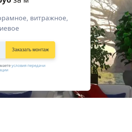
орамное, витражное,
иевое
Заказать монтаж
имаетe
условия передачи
ации