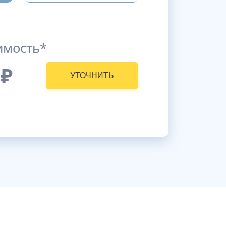
имость*
₽
УТОЧНИТЬ