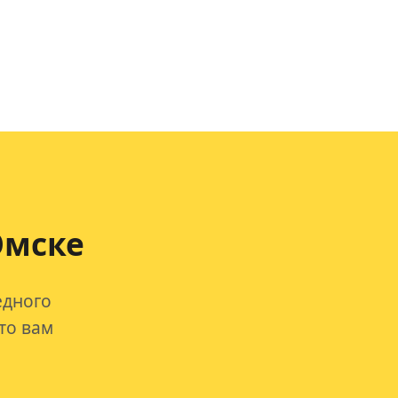
Омске
едного
то вам