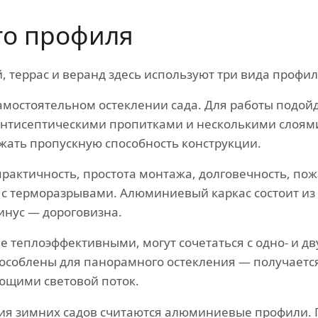
о профиля
, террас и веранд здесь используют три вида профил
мостоятельном остеклении сада. Для работы подойду
антисептическими пропитками и несколькими слоями
жать пропускную способность конструкции.
практичность, простота монтажа, долговечность, по
с терморазрывами. Алюминиевый каркас состоит из у
инус — дороговизна.
 теплоэффективными, могут сочетаться с одно- и 
особлены для панорамного остекления — получаетс
ющими световой поток.
 зимних садов считаются алюминиевые профили. По