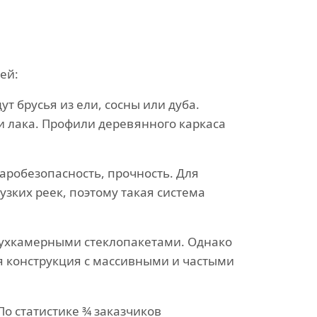
ей:
т брусья из ели, сосны или дуба.
 лака. Профили деревянного каркаса
жаробезопасность, прочность. Для
зких реек, поэтому такая система
двухкамерными стеклопакетами. Однако
я конструкция с массивными и частыми
 статистике ¾ заказчиков