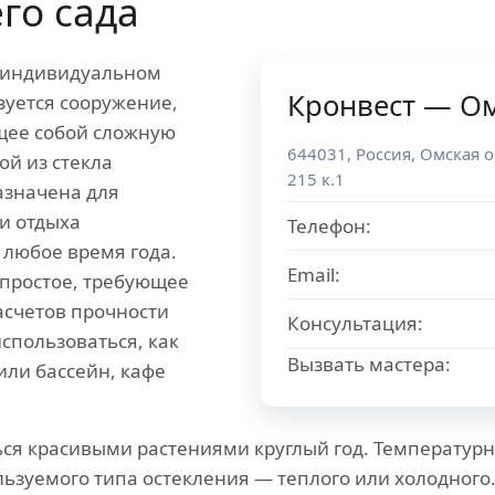
го сада
в индивидуальном
Кронвест — О
зуется сооружение,
щее собой сложную
644031
,
Россия
,
Омская о
ой из стекла
215 к.1
азначена для
и отдыха
Телефон:
 любое время года.
Email:
епростое, требующее
асчетов прочности
Консультация:
спользоваться, как
Вызвать мастера:
или бассейн, кафе
ся красивыми растениями круглый год. Температур
ьзуемого типа остекления — теплого или холодного