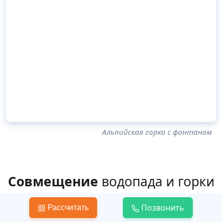
Альпийская горка с фонтаном
Совмещение
водопада и горки
Позвонить
Очень эффектно смотрится в саду альпийская
Рассчитать
горка с водопадом. Тандем камней, воды