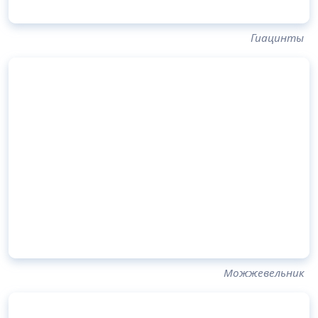
Гиацинты
Можжевельник