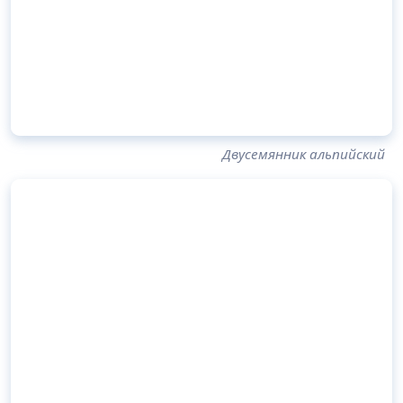
Двусемянник альпийский