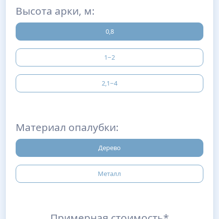
Высота арки, м:
0,8
1−2
2,1−4
Материал опалубки:
Дерево
Металл
Примерная стоимость*