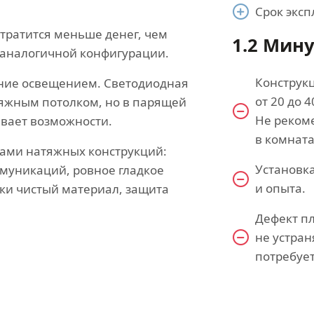
Срок эксп
тратится меньше денег, чем
1.2 Мин
а аналогичной конфигурации.
Конструк
ние освещением. Светодиодная
от 20 до 
атяжным потолком, но в парящей
Не реком
ывает возможности.
в комната
вами натяжных конструкций:
Установка
муникаций, ровное гладкое
и опыта.
ки чистый материал, защита
Дефект п
не устран
потребует