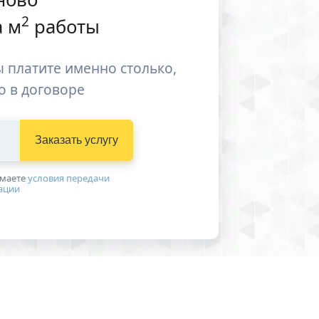
2
 м
работы
 платите именно столько,
о в договоре
Заказать услугу
имаетe
условия передачи
ации