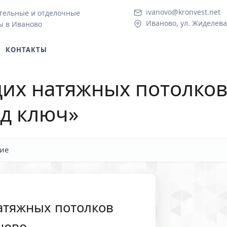
ivanovo@kronvest.net
тельные и отделочные
Иваново, ул. Жиделева
ы в Иваново
КОНТАКТЫ
щих натяжных потолко
од ключ»
ие
атяжных потолков
ново