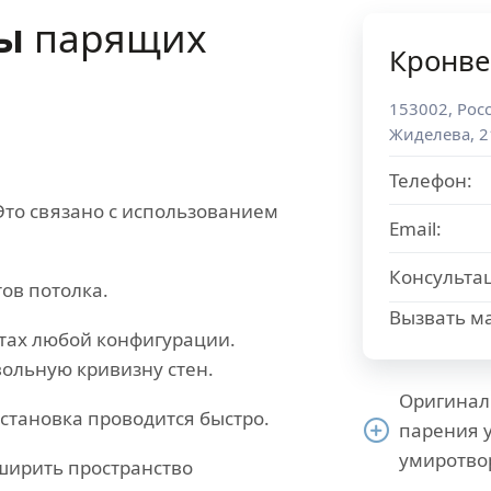
сы
парящих
Кронве
153002
,
Рос
Жиделева, 2
Телефон:
Это связано с использованием
Email:
Консульта
ов потолка.
Вызвать ма
тах любой конфигурации.
ольную кривизну стен.
Оригинал
становка проводится быстро.
парения 
умиротво
ширить пространство