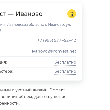
ст — Иваново
сия
,
Ивановская область
, г.
Иваново
,
ул.
1
+7 (995) 577−52−42
ivanovo@kronvest.net
ция:
бесплатно
стера:
бесплатно
ьный и уютный дизайн. Эффект
увеличит объем, даст ощущение
ренности.