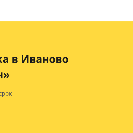
ка
в Иваново
ч»
срок