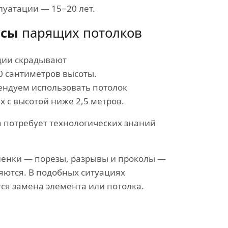
луатации — 15−20 лет.
усы
парящих потолков
ции скрадывают
40 сантиметров высоты.
ендуем использовать потолок
х с высотой ниже 2,5 метров.
 потребует технологических знаний
ленки — порезы, разрывы и проколы —
яются. В подобных ситуациях
ся замена элемента или потолка.