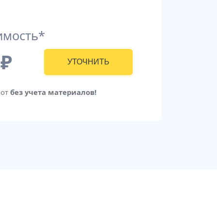
имость*
₽
УТОЧНИТЬ
бот
без учета материалов!