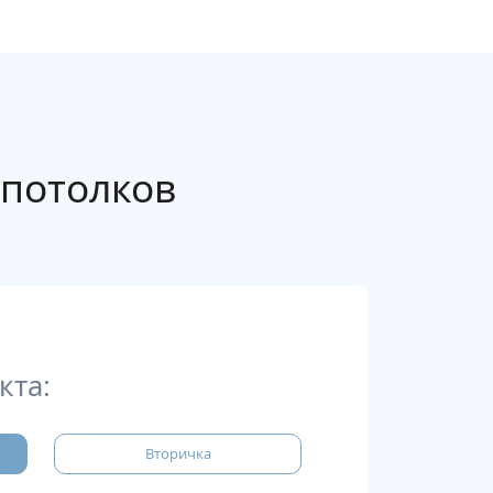
потолков
кта:
Вторичка