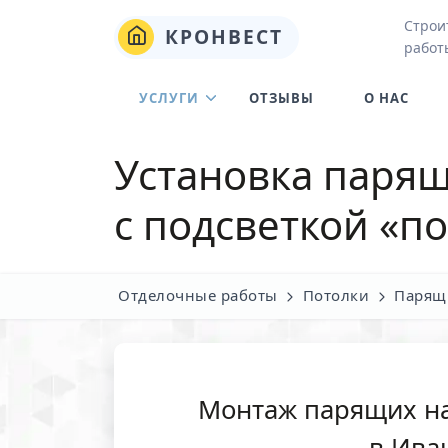
Строи
КРОНВЕСТ
работ
УСЛУГИ
ОТЗЫВЫ
О НАС
Установка паря
с подсветкой «п
Отделочные работы
Потолки
Парящ
Монтаж парящих н
в Ива