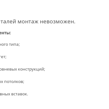
еталей монтаж невозможен.
енты:
ого типа;
ет;
овневых конструкций;
х потолков;
вных вставок.