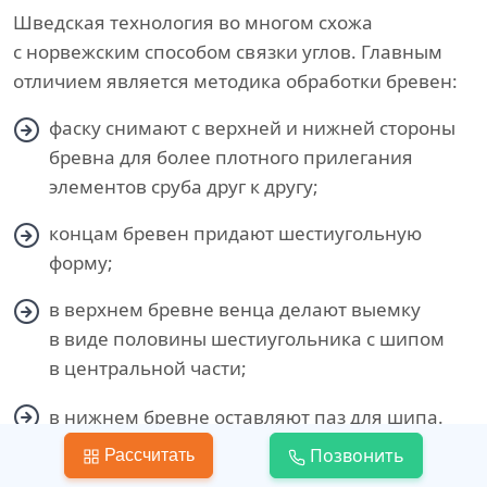
Шведская технология во многом схожа
с норвежским способом связки углов. Главным
отличием является методика обработки бревен:
фаску снимают с верхней и нижней стороны
бревна для более плотного прилегания
элементов сруба друг к другу;
концам бревен придают шестиугольную
форму;
в верхнем бревне венца делают выемку
в виде половины шестиугольника с шипом
в центральной части;
в нижнем бревне оставляют паз для шипа.
Позвонить
Рассчитать
Эта технология обеспечивает более прочное