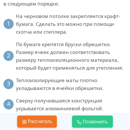
в следующем порядке:
На черновом потолке закрепляется крафт-
1
бумага. Сделать это можно при помощи
скотча или степлера.
По бумаге крепятся бруски обрешетки.
Размер ячеек должен соответствовать
2
размеру теплоизоляционного материала,
который будет применяться для утепления.
Теплоизолирующие маты плотно
3
укладываются в ячейки обрешетки.
Сверху получившаяся конструкция
4
укрывается алюминиевой фольгой.
Для закрепления чистовой отделки поверх
Позвонить
Рассчитать
5
фольги можно закрепить деревянные