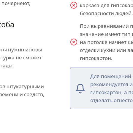
ы почернеют,
каркаса для гипсока
безопасности людей.
соба
При выравнивании п
значение имеет тип 
на потолке начнет ш
оты нужно исходя
отделки кухни или 
атурка не сможет
гипсокартон.
епады
Для помещений 
рекомендуется и
ков штукатурными
гипсокартон, а 
ремени и средств,
отделать огнест