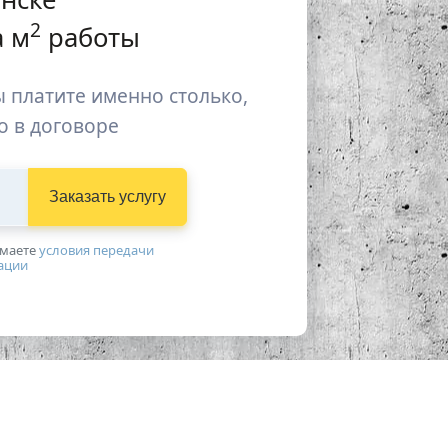
2
 м
работы
 платите именно столько,
о в договоре
Заказать услугу
имаетe
условия передачи
ации