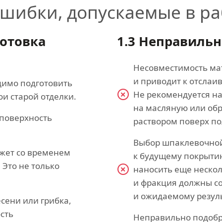
шибки, допускаемые в ра
готовка
1.3 Неправиль
Несовместимость ма
и приводит к отслаи
димо подготовить
Не рекомендуется н
и старой отделки.
на масляную или об
 поверхность
раствором поверх п
Выбор шпаклевочной
ожет со временем
к будущему покрытию
 Это не только
наносить еще нескол
и фракция должны со
и ожидаемому резуль
сени или грибка,
сть
Неправильно подобр