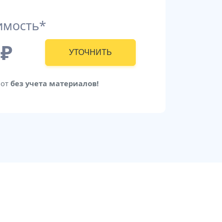
имость*
₽
УТОЧНИТЬ
бот
без учета материалов!