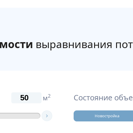
имости
выравнивания пот
Состояние объе
2
м
Новостройка