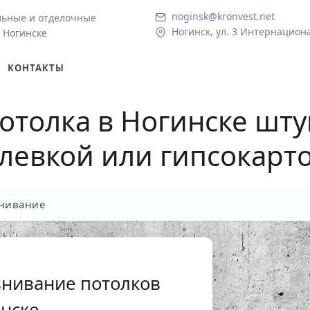
noginsk@kronvest.net
льные и отделочные
Ногинск, ул. 3 Интернациона
 Ногинске
КОНТАКТЫ
отолка
в Ногинске шту
левкой или гипсокарт
нивание
внивание потолков
инске