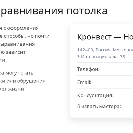
равнивания потолка
я с оформления
Кронвест — Но
е способы, но почти
 выравнивания
142400
,
Россия
,
Московск
ую зависит
3 Интернационала, 78
ти.
Телефон:
а могут стать
рки или обрушения
Email:
ает жизни
Консультация:
Вызвать мастера: