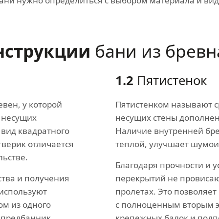
ани нужно определиться с выбором материала и вид
нструкции
бани из бревн
1.2
Пятистенок
евен, у которой
Пятистенком называют с
 несущих
несущих стены дополнен
 вид квадратного
Наличие внутренней бре
тверик отличается
теплой, улучшает шумо
льстве.
Благодаря прочности и у
ства и получения
перекрытий не провисаю
используют
пролетах. Это позволяет
ом из одного
с полноценным вторым 
 предбанник,
крепежных балок и подп