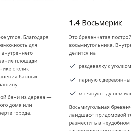
1.4
Восьмерик
же углов. Благодаря
Это бревенчатая постро
озможность для
восьмиугольника. Внутр
 внутреннего
делится на
ование площади
раздевалку с уголком
нике столик
ранения банных
парную с деревянным
машину.
моечную с душем ил
ой бани из дерева —
ного дома или
Восьмиугольная бревенч
ерте города.
ландшафт придомовой те
разместить в неудобном 
загородного комплекса с