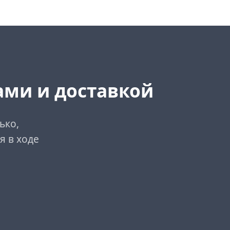
ами и доставкой
ько,
я в ходе