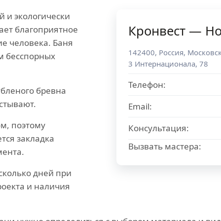
й и экологически
Кронвест — Но
ает благоприятное
ие человека. Баня
142400
,
Россия
,
Московск
ом бесспорных
3 Интернационала, 78
Телефон:
убленого бревна
стывают.
Email:
м, поэтому
Консультация:
тся закладка
Вызвать мастера:
мента.
сколько дней при
роекта и наличия