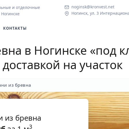
noginsk@kronvest.net
льные и отделочные
Ногинск, ул. 3 Интернациона
 Ногинске
КОНТАКТЫ
евна в Ногинске
«под к
 доставкой на участок
ани из бревна
и из бревна
3
уб
за 1 м