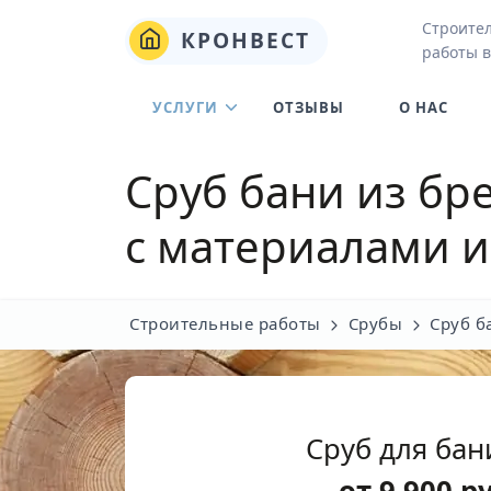
Строите
КРОНВЕСТ
работы в
УСЛУГИ
ОТЗЫВЫ
О НАС
Сруб бани из бр
с материалами и
Строительные работы
Срубы
Сруб б
Сруб для бан
от
9 900
р