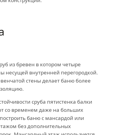
ом конструкции.
а
руб из бревен в котором четыре
ы несущей внутренней перегородкой.
венчатой стены делает баню более
изоляцию.
стойчивости сруба пятистенка балки
т со временем даже на больших
 построить баню с мансардой или
этажом без дополнительных
орок. Мансардный этаж используется