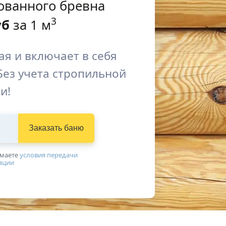
ованного бревна
3
уб
за 1 м
я и включает в себя
Без учета стропильной
и!
Заказать баню
имаетe
условия передачи
ации