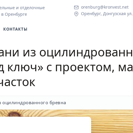
orenburg@kronvest.net
ельные и отделочные
Оренбург, Донгузская ул.
 в Оренбурге
КОНТАКТЫ
ани из оцилинд
ро
ванн
д ключ» с проектом, м
часток
з оцилиндрованного бревна