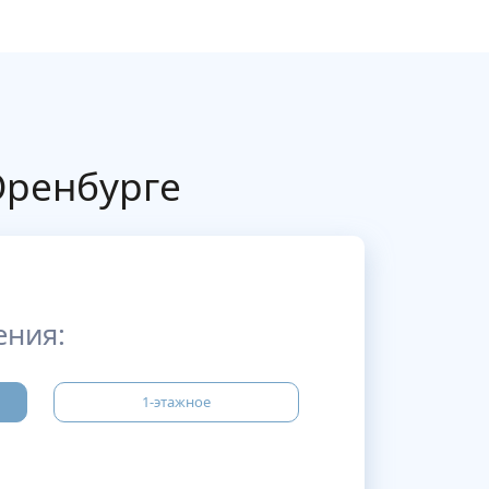
Оренбурге
ения:
1-этажное