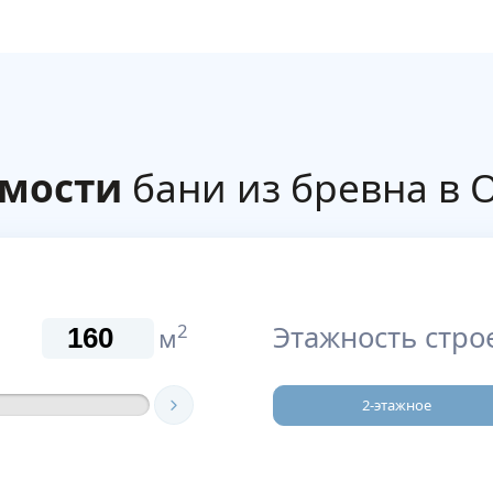
имости
бани из бревна в 
Этажность стро
2
м
2-этажное