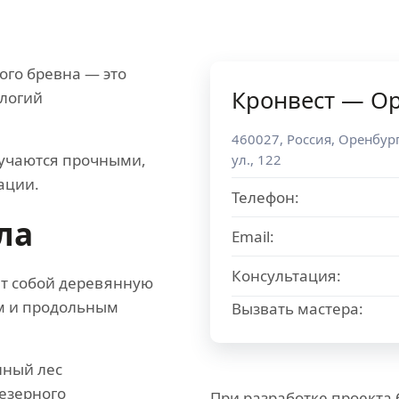
ого бревна — это
Кронвест — О
ологий
460027
,
Россия
,
Оренбург
лучаются прочными,
ул., 122
ации.
Телефон:
ла
Email:
Консультация:
т собой деревянную
ем и продольным
Вызвать мастера:
нный лес
езерного
При разработке проекта