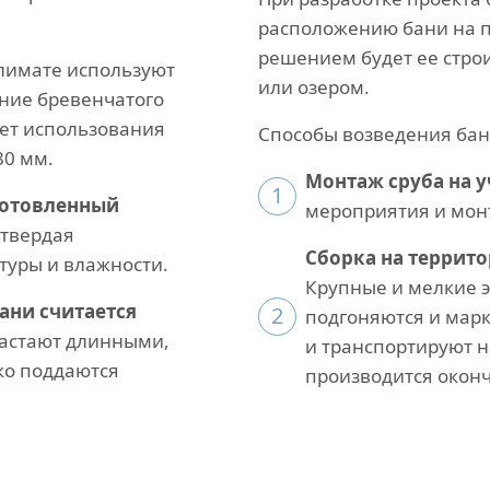
расположению бани на п
решением будет ее строи
климате используют
или озером.
ение бревенчатого
ует использования
Способы возведения бан
80 мм.
Монтаж сруба на у
1
готовленный
мероприятия и мон
 твердая
Сборка на террит
туры и влажности.
Крупные и мелкие 
ани считается
2
подгоняются и марк
астают длинными,
и транспортируют на
ко поддаются
производится окон