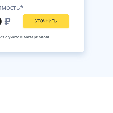
имость*
0
₽
УТОЧНИТЬ
бот
с учетом материалов!