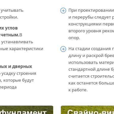
 учитывать
При проектировании
стройки.
и перерубы следует 
конструкциями перво
х углов
второго уровня реко
 четным.
В
опор.
 устанавливать
нные характеристики
На стадии создания 
длину и раскрой бре
использовать матери
ных и дверных
стандартной длине 
 усадку строения
считается строительс
, которые будут
как останется больш
 периода
к работе.