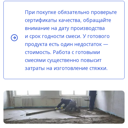
При покупке обязательно проверьте
сертификаты качества, обращайте
внимание на дату производства
и срок годности смеси. У готового
продукта есть один недостаток —
стоимость. Работа с готовыми
смесями существенно повысит
затраты на изготовление стяжки.