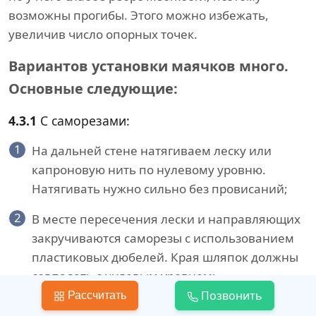
возможны прогибы. Этого можно избежать,
увеличив число опорных точек.
Вариантов установки маячков много.
Основные следующие:
4.3.1
С саморезами:
1
На дальней стене натягиваем леску или
капроновую нить по нулевому уровню.
Натягивать нужно сильно без провисаний;
2
В месте пересечения лески и направляющих
закручиваются саморезы с использованием
пластиковых дюбелей. Края шляпок должны
совпадать с нулевым уровнем;
Позвонить
Рассчитать
3
Аналогичная операция проводится