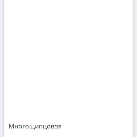
Многощипцовая