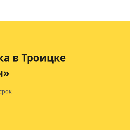
ка
в Троицке
ч»
срок