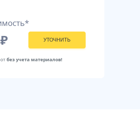
имость*
₽
УТОЧНИТЬ
бот
без учета материалов!