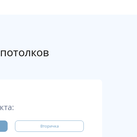
потолков
кта:
Вторичка