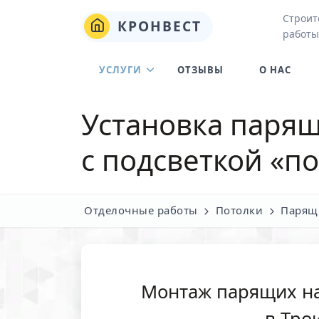
Строит
КРОНВЕСТ
работы
УСЛУГИ
ОТЗЫВЫ
О НАС
Установка паря
с подсветкой «п
Отделочные работы
Потолки
Парящ
Монтаж парящих н
в Тро