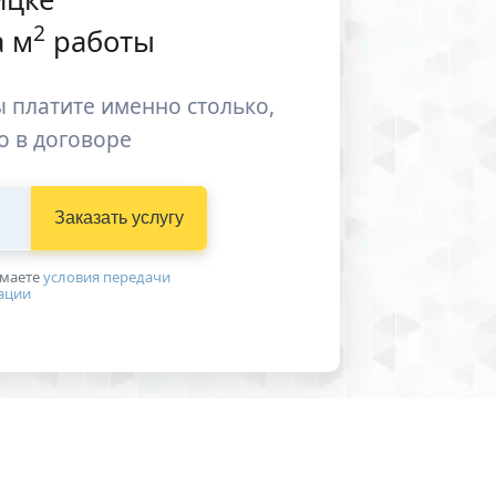
2
 м
работы
 платите именно столько,
о в договоре
Заказать услугу
имаетe
условия передачи
ации