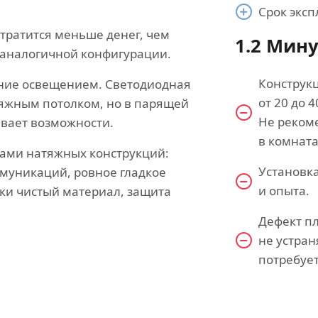
Срок эксп
тратится меньше денег, чем
1.2 Мин
а аналогичной конфигурации.
Конструк
ние освещением. Светодиодная
от 20 до 
атяжным потолком, но в парящей
Не реком
ывает возможности.
в комната
вами натяжных конструкций:
Установка
муникаций, ровное гладкое
и опыта.
ки чистый материал, защита
Дефект п
не устран
потребует