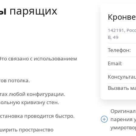
сы
парящих
Кронве
142191
,
Рос
В, 49
Телефон:
Это связано с использованием
Email:
Консульта
ов потолка.
Вызвать ма
тах любой конфигурации.
ольную кривизну стен.
Оригинал
становка проводится быстро.
парения 
умиротво
ширить пространство