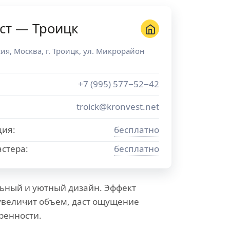
ст — Троицк
сия
,
Москва
, г.
Троицк
,
ул. Микрорайон
+7 (995) 577−52−42
troick@kronvest.net
ция:
бесплатно
стера:
бесплатно
ьный и уютный дизайн. Эффект
увеличит объем, даст ощущение
ренности.