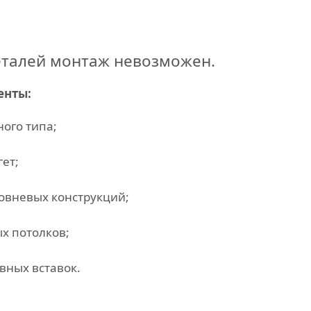
еталей монтаж невозможен.
енты:
ого типа;
ет;
овневых конструкций;
х потолков;
вных вставок.