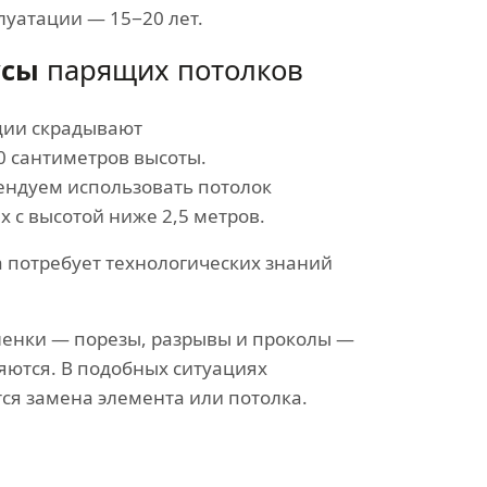
луатации — 15−20 лет.
усы
парящих потолков
ции скрадывают
40 сантиметров высоты.
ендуем использовать потолок
х с высотой ниже 2,5 метров.
 потребует технологических знаний
ленки — порезы, разрывы и проколы —
яются. В подобных ситуациях
ся замена элемента или потолка.