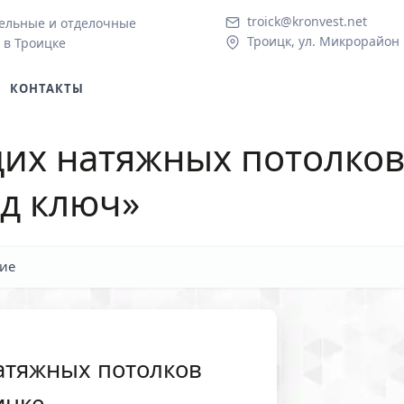
troick@kronvest.net
ельные и отделочные
Троицк, ул. Микрорайон 
 в Троицке
КОНТАКТЫ
щих натяжных потолко
од ключ»
ие
атяжных потолков
ицке