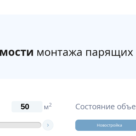
имости
монтажа парящих 
Состояние объе
2
м
Новостройка