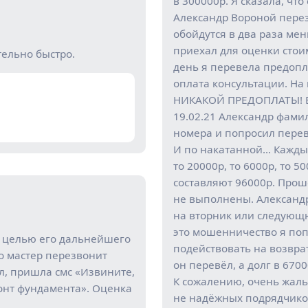
в 300000р. Я сказала, чт
Александр Вороной перез
обойдутся в два раза мен
приехал для оценки стоим
тельно быстро.
день я перевела предопла
оплата консультации. На
НИКАКОЙ ПРЕДОПЛАТЫ! 
19.02.21 Александр фами
номера и попросил пере
И по накатанной… Кажды
то 20000р, то 6000р, то 
составляют 96000р. Прошё
не выполнены. Александ
на вторник или следующю
это мошенничество я по
с целью его дальнейшего
подействовать на возвра
о мастер перезвонит
он перевёл, а долг в 670
л, пришла смс «Извините,
К сожалению, очень жаль,
онт фундамента». Оценка
не надёжных подрядчико