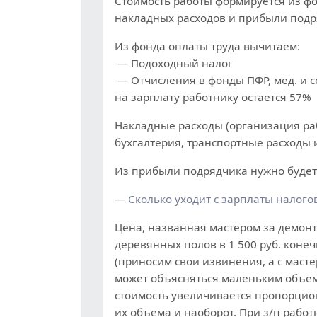
Стоимость работы формируется из фо
накладных расходов и прибыли подр
Из фонда оплаты труда вычитаем:
— Подоходный налог
— Отчисления в фонды ПФР, мед. и с
на зарплату работнику остается 57%
Накладные расходы (организация раб
бухгалтерия, транспортные расходы и
Из прибыли подрядчика нужно будет
—
Сколько уходит с зарплаты налого
Цена, названная мастером за демон
деревянных полов в 1 500 руб. коне
(приносим свои извинения, а с масте
может объясняться маленьким объемо
стоимость увеличивается пропорци
их объема и наоборот. При з/п работ