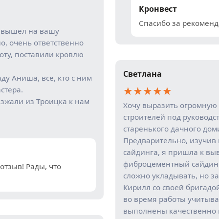
Кронвест
Спасибо за рекоменд
у вышел на вашу
о, очень ответственно
оту, поставили кровлю
Светлана
ду Аниша, все, кто с ним
★
★
★
★
★
стера.
иезжали из Троицка к нам
Хочу выразить огромную 
строителей под руководс
старенького дачного дом
Предварительно, изучив 
сайдинга, я пришла к вы
фиброцементный сайдинг 
тзыв! Рады, что
сложно укладывать, но за
Кирилл со своей бригадо
во время работы учитыва
выполнены качественно 