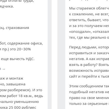
нда оплаты труда,
ядчика.
Мы стараемся облегч
к сожалению, не всег
ответить, бывает, чт
и за это получаем н
оц. страхования
«опоздали», «отказал
тех, где мы реально 
от, содержание офиса,
Перед людьми, котор
 пр.) это 20−30%
исправиться и заказ
 еще вычесть НДС.
негатив. А как испра
взять в работу? Взят
в →
возможность исправи
сайт и перейти к тыс
таж и монтаж
чно, завышена
Этим сообщением так 
ром разберемся). И это
подобный негатив не
м работ 18 кв.м., ведь
право на свое мнение
онально уменьшению
только за серьезные
ника 25 000 руб/мес