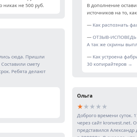
о никак не 500 руб.
В дополнение остави
источников на то, ка
—
Как распознать ф
—
ОТЗЫВ-ИСПОВЕДЬ 
А так же скрины выпл
ились сюда. Пришли
—
Как устроена фабр
 Составили смету
30 копирайтеров →
срок. Ребята делают
Ольга
★
★
★
★
★
Доброго времени суток. 1
через сайт kronvest.net.
представился Александр 