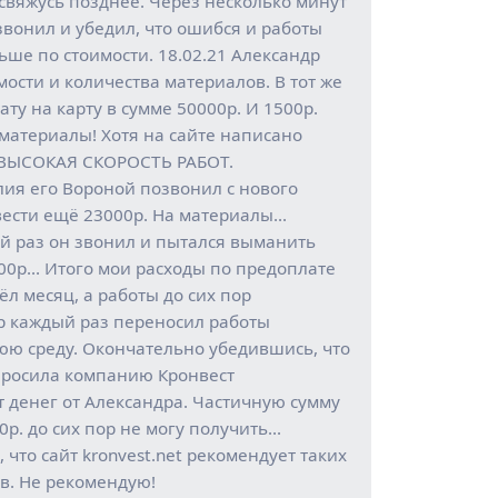
о свяжусь позднее. Через несколько минут
вонил и убедил, что ошибся и работы
ьше по стоимости. 18.02.21 Александр
ости и количества материалов. В тот же
ту на карту в сумме 50000р. И 1500р.
 материалы! Хотя на сайте написано
ВЫСОКАЯ СКОРОСТЬ РАБОТ.
лия его Вороной позвонил с нового
вести ещё 23000р. На материалы…
й раз он звонил и пытался выманить
5000р… Итого мои расходы по предоплате
л месяц, а работы до сих пор
р каждый раз переносил работы
ю среду. Окончательно убедившись, что
просила компанию Кронвест
т денег от Александра. Частичную сумму
00р. до сих пор не могу получить…
 что сайт kronvest.net рекомендует таких
в. Не рекомендую!