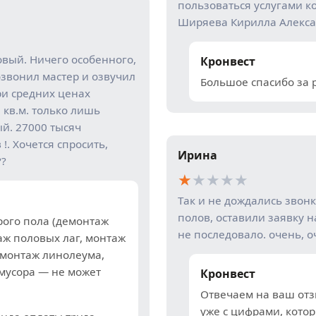
пользоваться услугами к
Ширяева Кирилла Алексан
овый. Ничего особенного,
Кронвест
озвонил мастер и озвучил
Большое спасибо за 
при средних ценах
 кв.м. только лишь
ый. 27000 тысяч
!. Хочется спросить,
Ирина
??
★
★
★
★
★
Так и не дождались звонк
полов, оставили заявку н
ого пола (демонтаж
не последовало. очень, о
аж половых лаг, монтаж
 монтаж линолеума,
 мусора — не может
Кронвест
Отвечаем на ваш отз
уже с цифрами, кото