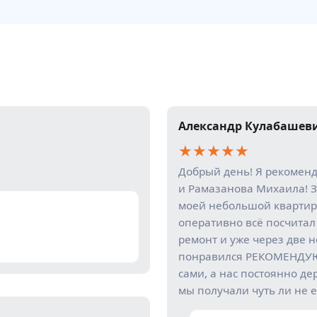
Александр Кулабашев
★
★
★
★
★
Добрый день! Я рекомен
и Рамазанова Михаила! З
моей небольшой квартир
оперативно всё посчитал
ремонт и уже через две 
понравился РЕКОМЕНДУЮ!
сами, а нас постоянно де
мы получали чуть ли не е