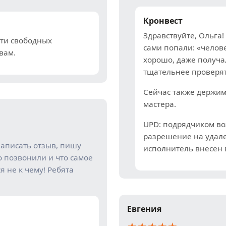
Кронвест
Здравствуйте, Ольга
йти свободных
сами попали: «челов
вам.
хорошо, даже получа
тщательнее проверят
Сейчас также держим
мастера.
UPD: подрядчиком во
разрешение на удале
написать отзыв, пишу
исполнитель внесен 
о позвонили и что самое
я не к чему! Ребята
Евгения