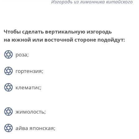
Изгородь из лимонника китайского
Чтобы сделать вертикальную изгородь
на южной или восточной стороне подойдут:
роза;
гортензия;
клематис;
жимолость;
айва японская;