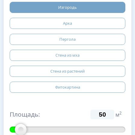
Изгородь
Арка
Пергола
Стена из мха
Стена из растений
Фитокартина
Площадь:
2
м