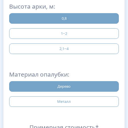
Высота арки, м:
0,8
1−2
2,1−4
Материал опалубки:
Дерево
Металл
Примерная стоимость*