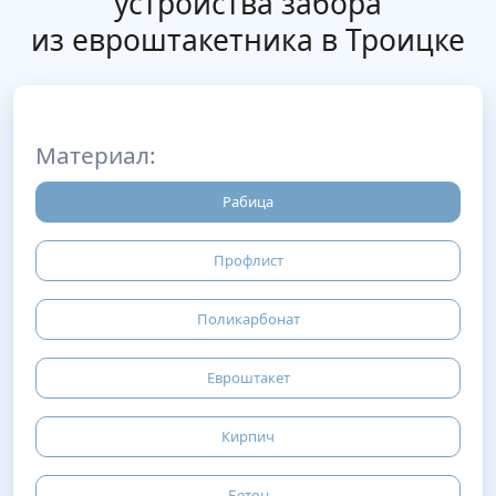
устройства забора
из евроштакетника в Троицке
Материал:
Рабица
Профлист
Поликарбонат
Евроштакет
Кирпич
Бетон