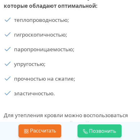
которые обладают оптимальной:
теплопроводностью;
гигроскопичностью;
паропроницаемостью;
упругостью;
прочностью на сжатие;
эластичностью.
Для утепления кровли можно воспользоваться
минеральной и каменной ватой, сыпучими
Позвонить
Рассчитать
материалами, пеноплэксом или пенопластом.