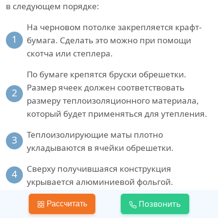
в следующем порядке:
На черновом потолке закрепляется крафт-
1
бумага. Сделать это можно при помощи
скотча или степлера.
По бумаге крепятся бруски обрешетки.
Размер ячеек должен соответствовать
2
размеру теплоизоляционного материала,
который будет применяться для утепления.
Теплоизолирующие маты плотно
3
укладываются в ячейки обрешетки.
Сверху получившаяся конструкция
4
укрывается алюминиевой фольгой.
Для закрепления чистовой отделки поверх
Позвонить
Рассчитать
5
фольги можно закрепить деревянные