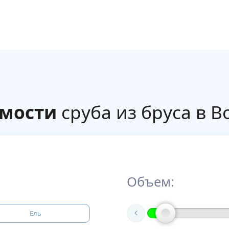
имости
сруба из бруса в В
Объем:
Ель