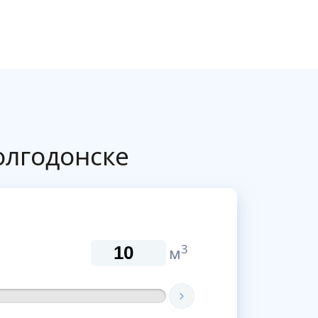
олгодонске
3
м