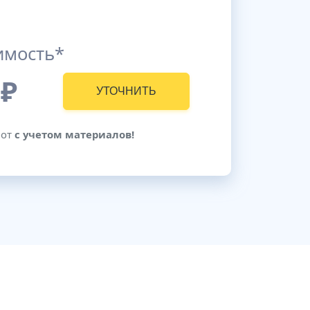
имость*
₽
УТОЧНИТЬ
бот
с учетом материалов!