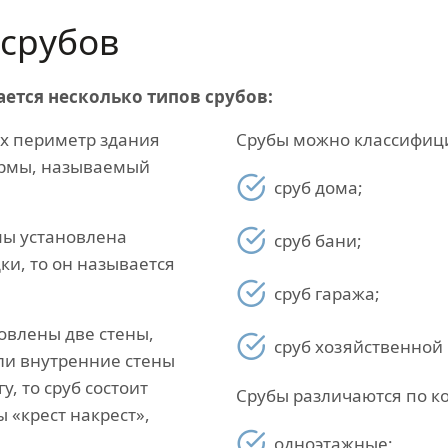
срубов
ается несколько типов срубов:
их периметр здания
Срубы можно классифици
ормы, называемый
сруб дома;
мы установлена
сруб бани;
ки, то он называется
сруб гаража;
овлены две стены,
сруб хозяйственной 
сли внутренние стены
, то сруб состоит
Срубы различаются по ко
ы «крест накрест»,
одноэтажные;