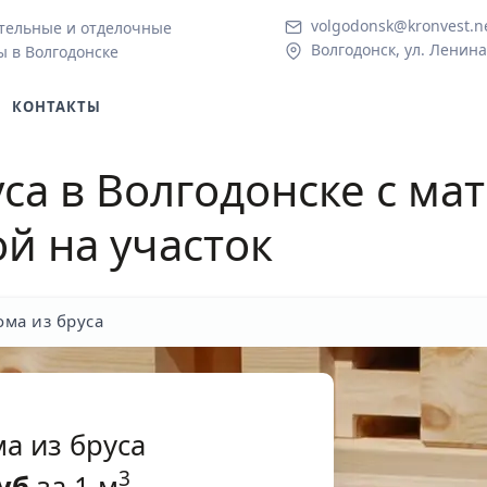
volgodonsk@kronvest.n
тельные и отделочные
Волгодонск, ул. Ленина
ы в Волгодонске
КОНТАКТЫ
уса в Волгодонске
с ма
ой на участок
ома из бруса
а из бруса
3
уб
за 1 м