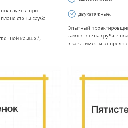
спользуется при
двухэтажные.
В плане стены сруба
Опытный проектировщик 
каждого типа сруба и по
твенной крышей,
в зависимости от предн