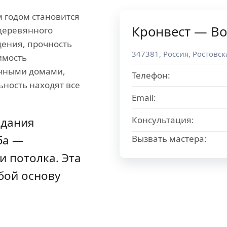
м годом становится
Кронвест — Во
деревянного
дения, прочность
347381
,
Россия
,
Ростовск
имость
енными домами,
Телефон:
ьность находят все
Email:
Консультация:
здания
ба —
Вызвать мастера:
и потолка. Эта
бой основу