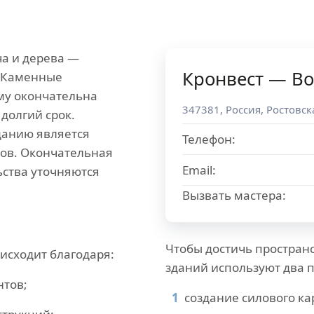
ча и дерева —
Кронвест — Во
. Каменные
му окончательна
347381
,
Россия
,
Ростовск
долгий срок.
данию является
Телефон:
ов. Окончательная
Email:
ьства уточняются
Вызвать мастера:
Чтобы достичь простран
исходит благодаря:
зданий используют два п
нтов;
создание силового ка