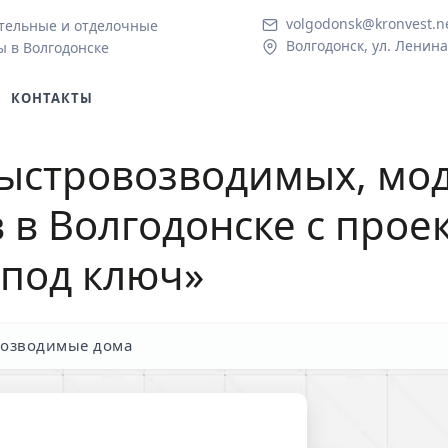
volgodonsk@kronvest.n
тельные и отделочные
Волгодонск, ул. Ленина
ы в Волгодонске
КОНТАКТЫ
быстровозводимых, мо
 в Волгодонске
с прое
«под ключ»
возводимые дома