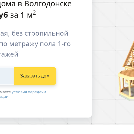
ома в Волгодонске
2
уб
за 1 м
ая, без стропильной
по метражу пола 1-го
этажей
Заказать дом
имаетe
условия передачи
ации