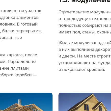
тавляют на участок
Строительство модульны
одгонка элементов
от предыдущих технолог
ловиях. В готовый
полностью собирают на 
, балки перекрытия,
имеет пол, стены, окон
нарезанные
Жилые модули заводско
в них выполнена декора
ка каркаса, после
и двери. На месте строи
лом. Параллельно
устанавливают на фунда
ление плитами
и покрывают кровлей.
сборки коробки —