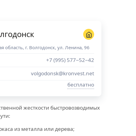
лгодонск
ая область
, г.
Волгодонск
,
ул. Ленина, 96
+7 (995) 577−52−42
volgodonsk@kronvest.net
бесплатно
ственной жесткости быстровозводимых
ути:
ркаса из металла или дерева;