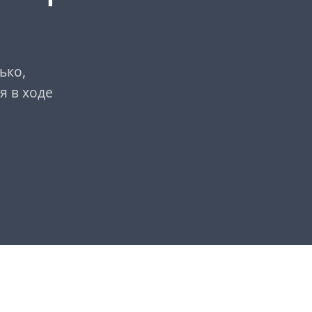
ько,
я в ходе