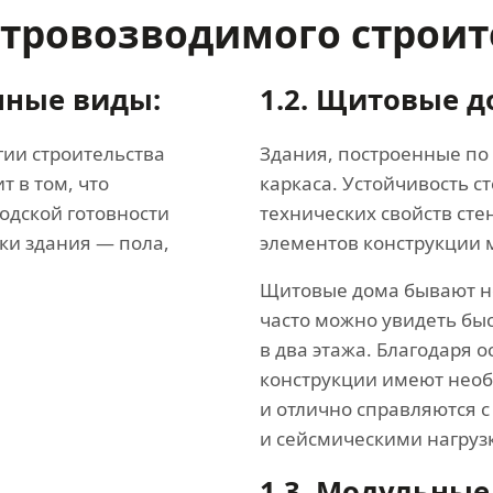
стровозводимого строит
нные виды:
1.2.
Щитовые д
гии строительства
Здания, построенные по 
т в том, что
каркаса. Устойчивость ст
одской готовности
технических свойств сте
ки здания — пола,
элементов конструкции 
Щитовые дома бывают н
часто можно увидеть бы
в два этажа. Благодаря
конструкции имеют необ
и отлично справляются 
и сейсмическими нагруз
1.3.
Модульные