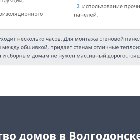
струкций;
использование прочн
лоизоляционного
панелей.
уходит несколько часов. Для монтажа стеновой пане
й между обшивкой, придает стенам отличные тепло
м и сборным домам не нужен массивный дорогостоя
тво домов в Волгодонск