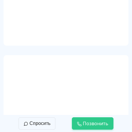
Пастообразная декоративная краска ATF Ori
e Argenti (id90)
Прованс
Позвонить
Спросить