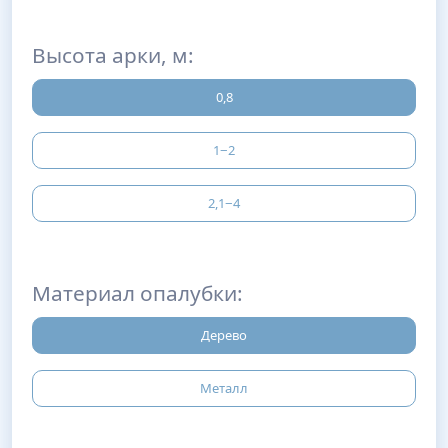
Высота арки, м:
0,8
1−2
2,1−4
Материал опалубки:
Дерево
Металл