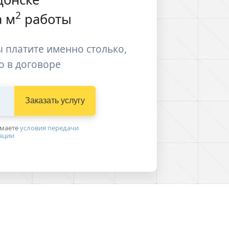
2
 м
работы
 платите именно столько,
о в договоре
Заказать услугу
имаетe
условия передачи
ации