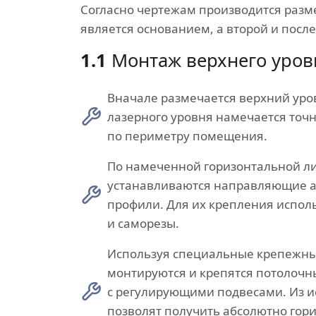
Согласно чертежам производится разме
является основанием, а второй и посл
1.1
Монтаж верхнего уров
Вначале размечается верхний ур
лазерного уровня намечается точ
по периметру помещения.
По намеченной горизонтальной л
устанавливаются направляющие
профили. Для их крепления испол
и саморезы.
Используя специальные крепежн
монтируются и крепятся потолоч
с регулирующими подвесами. Из 
позволят получить абсолютно гор