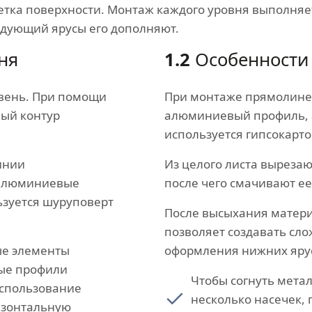
тка поверхности. Монтаж каждого уровня выполняет
едующий ярусы его дополняют.
ня
1.2
Особенности
овень. При помощи
При монтаже прямолине
ный контур
алюминиевый профиль, 
используется гипсокарто
инии
Из целого листа вырезаю
 алюминиевые
после чего смачивают ее
ьзуется шуруповерт
После высыхания матери
позволяет создавать сл
ые элементы
оформления нижних яру
ные профили
Чтобы согнуть мета
использование
несколько насечек, 
изонтальную