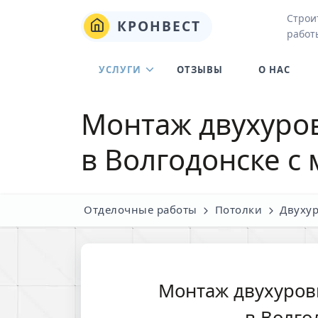
Строи
КРОНВЕСТ
работ
УСЛУГИ
ОТЗЫВЫ
О НАС
Монтаж двухуро
в Волгодонске с
Отделочные работы
Потолки
Двуху
Монтаж двухуров
в Волго