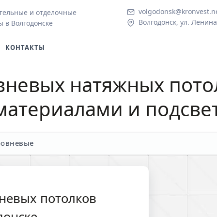
volgodonsk@kronvest.n
тельные и отделочные
Волгодонск, ул. Ленина
ы в Волгодонске
КОНТАКТЫ
вневых натяжных пото
 материалами и подсве
ровневые
невых потолков
донске