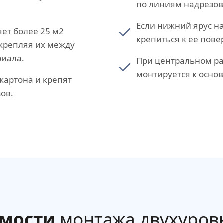
по линиям надрезов
Если нижний ярус н
ет более 25 м2
крепиться к ее пове
крепляя их между
риала.
При центральном р
монтируется к осно
картона и крепят
ов.
имости
монтажа двухуров