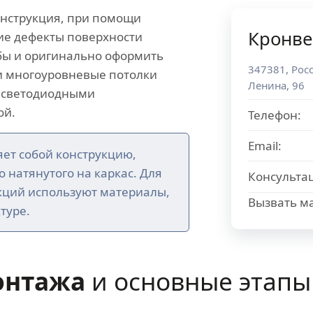
онструкция, при помощи
Кронве
ие дефекты поверхности
убы и оригинально оформить
347381
,
Рос
 многоуровневые потолки
Ленина, 96
 светодиодными
ой.
Телефон:
Email:
ет собой конструкцию,
го натянутого на каркас. Для
Консульта
кций используют материалы,
Вызвать ма
туре.
онтажа
и основные этапы