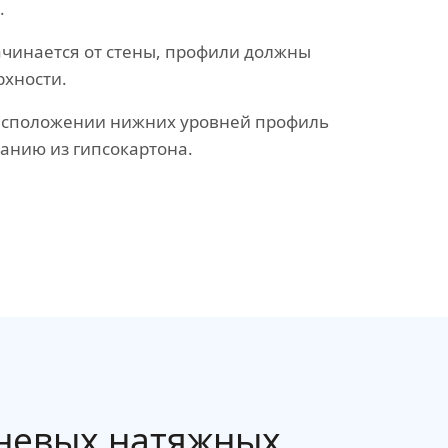
.
ачинается от стены, профили должны
рхности.
асположении нижних уровней профиль
ванию из гипсокартона.
невых натяжных