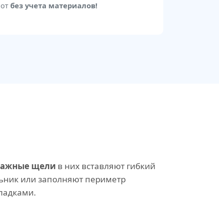
бот
без учета материалов!
тажные щели
в них вставляют гибкий
ьник или заполняют периметр
ладками.