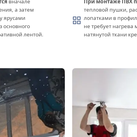
тся
вначале
При монтаже ПВХ 
ния, а затем
тепловой пушки, ра
у ярусами
лопатками в профил
з основного
не требует нагрева
ативной лентой.
натянутой ткани кр