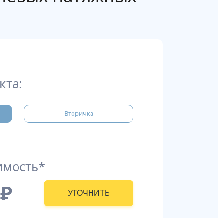
кта:
Вторичка
имость*
₽
УТОЧНИТЬ