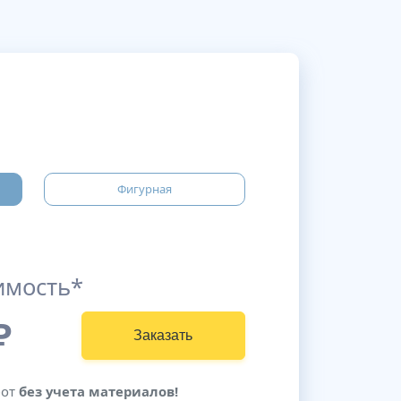
Фигурная
имость*
₽
Заказать
бот
без учета материалов!