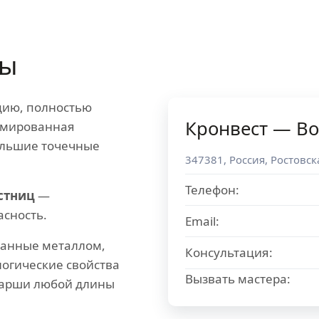
цы
цию, полностью
Кронвест — Во
рмированная
ольшие точечные
347381
,
Россия
,
Ростовск
Телефон:
стниц
—
асность.
Email:
ванные металлом,
Консультация:
логические свойства
Вызвать мастера:
марши любой длины