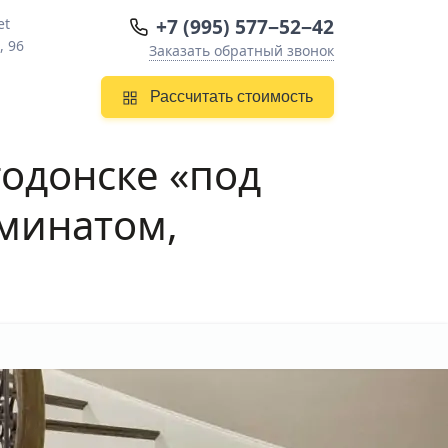
+7 (995) 577−52−42
et
, 96
Заказать обратный звонок
Рассчитать стоимость
годонске
«под
аминатом,