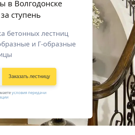
ы в Волгодонске
за ступень
ка бетонных лестниц
образные и Г-образные
ицы
Заказать лестницу
имаетe
условия передачи
ации