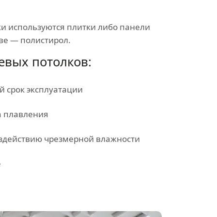
ки используются плитки либо панели
ве — полистирол.
евых потолков:
 срок эксплуатации
а плавления
здействию чрезмерной влажности
е