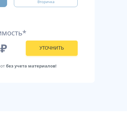
Вторичка
имость*
₽
УТОЧНИТЬ
бот
без учета материалов!