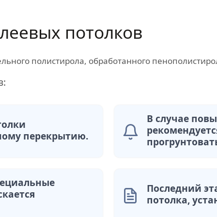
леевых потолков
ельного полистирола, обработанного пенополистиро
в:
В случае пов
толки
рекомендуетс
ному перекрытию.
прогрунтоват
пециальные
Последний эт
скается
потолка, уста