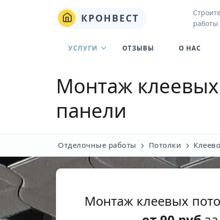
Строит
КРОНВЕСТ
работы 
УСЛУГИ
ОТЗЫВЫ
О НАС
Монтаж клеевых
панели
Отделочные работы
Потолки
Клеево
Монтаж клеевых пото
от
90
руб
за