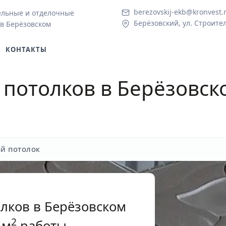
berezovskij-ekb@kronvest.
ельные и отделочные
Берёзовский, ул. Строител
в Берёзовском
КОНТАКТЫ
 потолков
в Берёзовско
й потолок
лков в Берёзовском
2
 м
работы