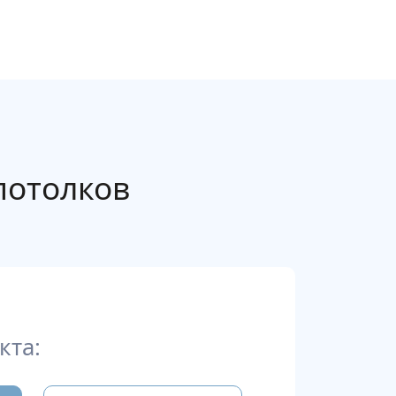
потолков
кта: