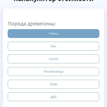
Порода древесины:
Пихта
Ель
Сосна
Лиственница
Клён
Дуб