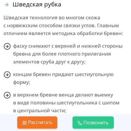
Шведская рубка
Шведская технология во многом схожа
с норвежским способом связки углов. Главным
отличием является методика обработки бревен:
фаску снимают с верхней и нижней стороны
бревна для более плотного прилегания
элементов сруба друг к другу;
концам бревен придают шестиугольную
форму;
в верхнем бревне венца делают выемку
в виде половины шестиугольника с шипом
в центральной части;
Позвонить
Рассчитать
в нижнем бревне оставляют паз для шипа.