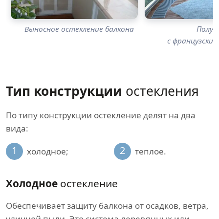
Выносное остекление балкона
Полук
с французски
Тип конструкции
остекления
По типу конструкции остекление делят на два
вида:
1
2
холодное;
теплое.
Холодное
остекление
Обеспечивает защиту балкона от осадков, ветра,
уличной пыли. Это система деревянных или