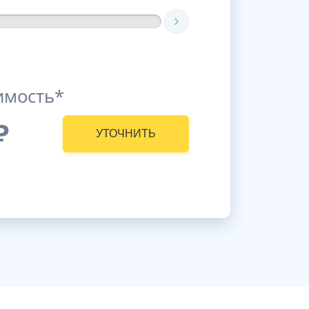
имость*
₽
УТОЧНИТЬ