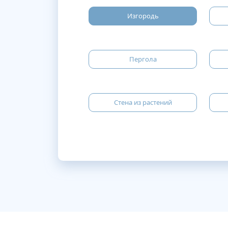
Изгородь
Пергола
Стена из растений