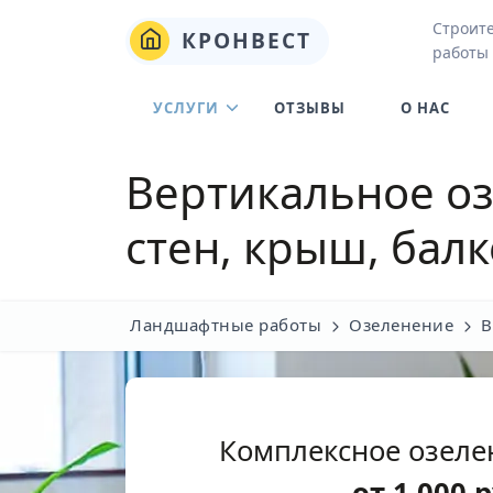
Строит
КРОНВЕСТ
работы 
УСЛУГИ
ОТЗЫВЫ
О НАС
Вертикальное о
стен, крыш, бал
Ландшафтные работы
Озеленение
В
Комплексное озеле
от
1 000
р