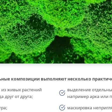
ьные композиции выполняют несколько практич
 из живых растений
выделение отдельны
 друг от друга;
например арка или п
тра;
маскировка непригл