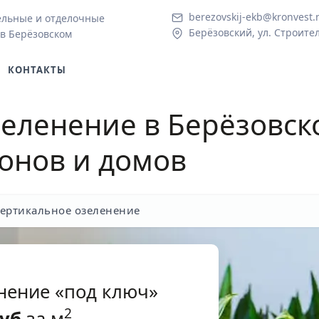
berezovskij-ekb@kronvest.
ельные и отделочные
Берёзовский, ул. Строител
в Берёзовском
КОНТАКТЫ
зеленение в Берёзовск
конов и домов
ертикальное озеленение
нение «под ключ»
2
уб
за м