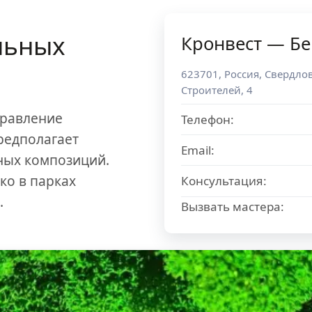
льных
Кронвест — Бе
623701
,
Россия
,
Свердлов
Строителей, 4
равление
Телефон:
редполагает
Email:
ных композиций.
ко в парках
Консультация:
.
Вызвать мастера: