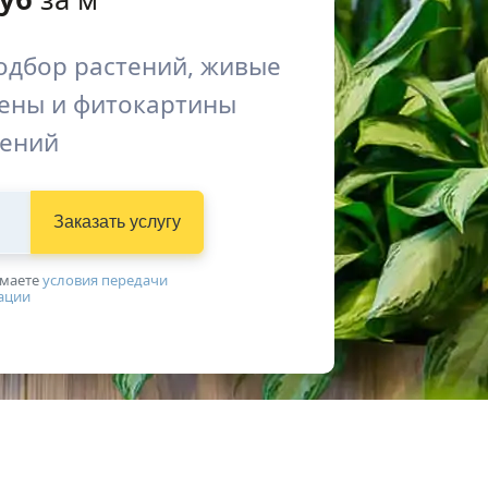
одбор растений, живые
тены и фитокартины
тений
Заказать услугу
имаетe
условия передачи
ации