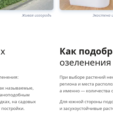
Живая изгородь
Экостена 
х
Как подобр
озеленения
ленения:
При выборе растений не
региона и места распол
ак называемые,
а именно — количества с
лианоподобным
дках, на садовых
Для южной стороны под
 постройки.
и засухоустойчивые раст