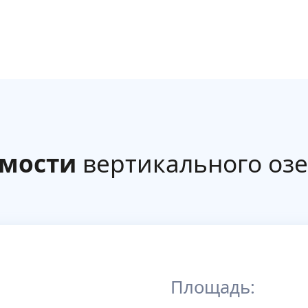
имости
вертикального оз
Площадь: