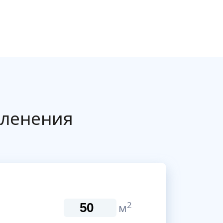
еленения
2
м