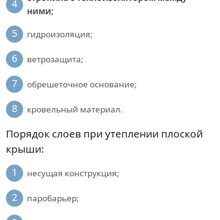
4
ними;
5
гидроизоляция;
6
ветрозащита;
7
обрешеточное основание;
8
кровельный материал.
Порядок слоев при утеплении плоской
крыши:
1
несущая конструкция;
2
паробарьер;