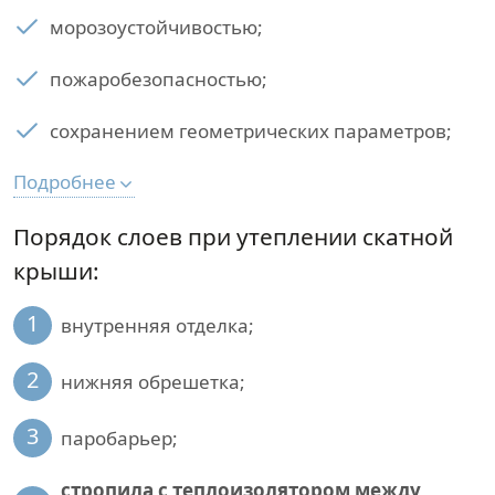
морозоустойчивостью;
пожаробезопасностью;
сохранением геометрических параметров;
Подробнее
Порядок слоев при утеплении скатной
крыши:
1
внутренняя отделка;
2
нижняя обрешетка;
3
паробарьер;
стропила с теплоизолятором между