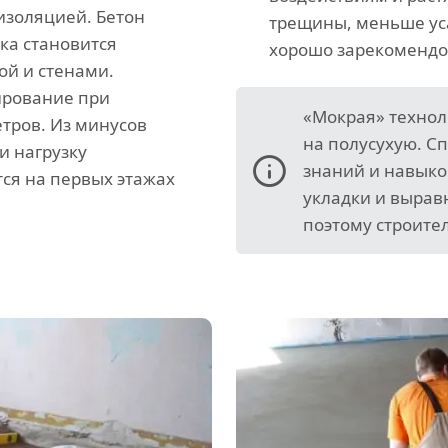
изоляцией. Бетон
трещины, меньше уса
ка становится
хорошо зарекомендов
ой и стенами.
ирование при
«Мокрая» технол
тров. Из минусов
на полусухую. С
и нагрузку
знаний и навыко
ся на первых этажах
укладки и вырав
поэтому строите