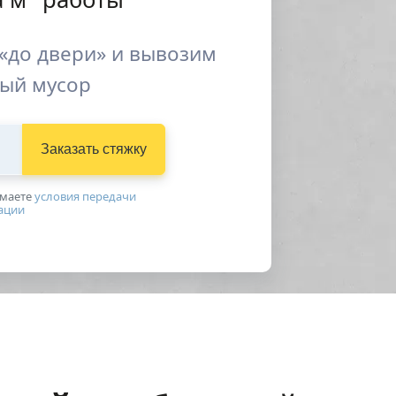
«до двери» и вывозим
ый мусор
Заказать стяжку
имаетe
условия передачи
ации