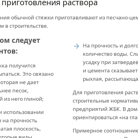
приготовления раствора
ания обычной стяжки приготавливают из песчано-цем
 в строительстве.
ром следует
На прочность и долг
нтов:
количество воды. С
усадку при затверде
жка получится
и цемента сказывает
ыпаться. Это связано
рыхлая, рассыпающа
оторая не дает
нее песок,
Для приготовления раст
 из него глиной;
строительные норматив
предприятий ЖБК. В дом
ри использовании
ориентироваться «на гла
я на прочность
атая плоскость,
Примерное соотношение 
которые виды