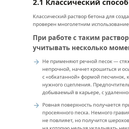
2.1 Классический способ
Классический раствор бетона для созд
проверен многолетним использованием
При работе с таким раство
учитывать несколько моме
Не применяют речной песок — стя
непрочной, начнет крошиться и ос
с «обкатанной» формой песчинок, к
нужного сцепления. Предпочтитель
добываемый в карьере, с удаленной
Ровная поверхность получается п
просеянного песка. Немного грави
не повлияет, но получится шерохов
на которую нельзя укладывать не