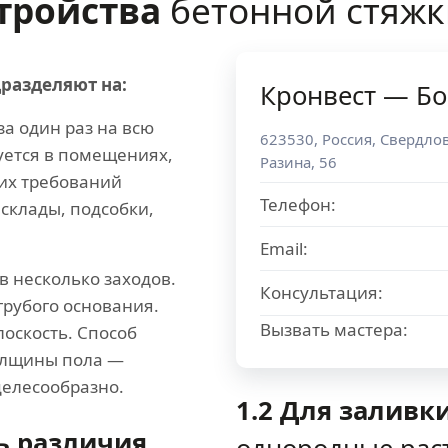
стройства
бетонной стяжк
разделяют на:
Кронвест — Б
за один раз на всю
623530
,
Россия
,
Свердлов
уется в помещениях,
Разина, 56
их требований
Телефон:
 склады, подсобки,
Email:
в несколько заходов.
Консультация:
грубого основания.
Вызвать мастера:
лоскость. Способ
толщины пола —
елесообразно.
1.2 Для заливк
ь различия