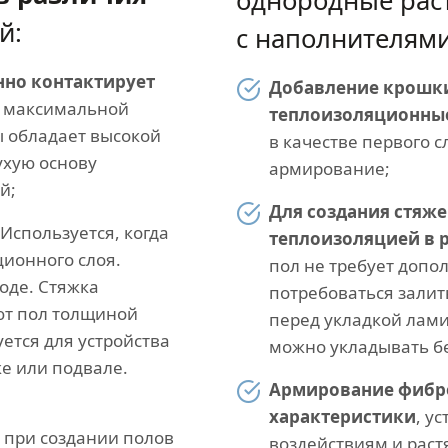
однородные рас
й:
с наполнителями
нно контактирует
Добавление крошки
я максимальной
теплоизоляционные
ы обладает высокой
в качестве первого 
ухую основу
армирование;
й;
Для создания стяж
Используется, когда
теплоизоляцией в р
ционного слоя.
пол не требует доп
оде. Стяжка
потребоваться зали
ают пол толщиной
перед укладкой лами
ется для устройства
можно укладывать б
же или подвале.
Армирование фибр
характеристики
, у
при создании полов
воздействиям и раст