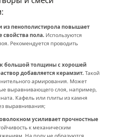
творы и смеси
:
 из пенополистирола повышает
 свойства пола.
Используются
слоя. Рекомендуется проводить
ек большой толщины с хорошей
аствор добавляется керамзит.
Такой
олнительного армирования. Может
тые выравнивающего слоя, например,
ната. Кафель или плиты из камня
ез выравнивания;
оволокном усиливает прочностные
стойчивость к механическим
яжениям. На полу не образуются