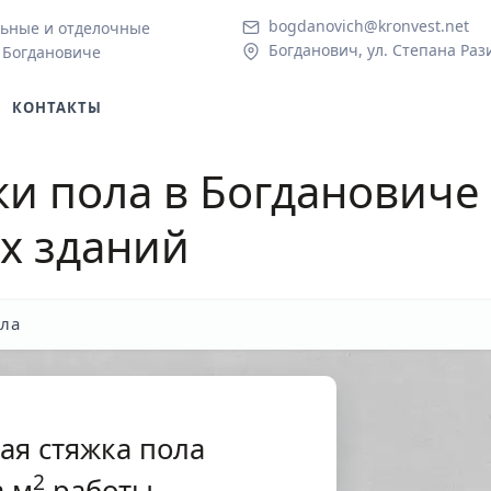
bogdanovich@kronvest.net
ьные и отделочные
Богданович, ул. Степана Раз
 Богдановиче
КОНТАКТЫ
ки пола в Богдановиче
х зданий
ола
ая стяжка пола
2
 м
работы