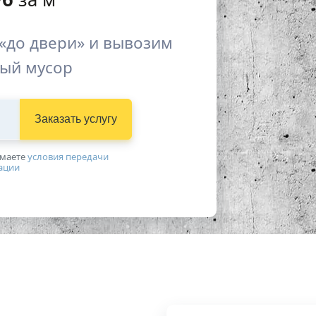
«до двери» и вывозим
ый мусор
Заказать услугу
имаетe
условия передачи
ации