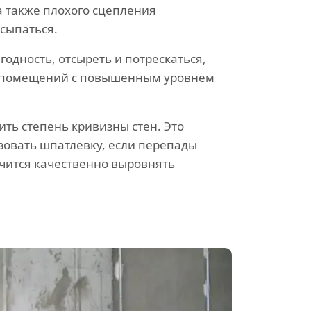
а также плохого сцепления
осыпаться.
одность, отсыреть и потрескаться,
ля помещений с повышенным уровнем
ть степень кривизны стен. Это
зовать шпатлевку, если перепады
учится качественно выровнять