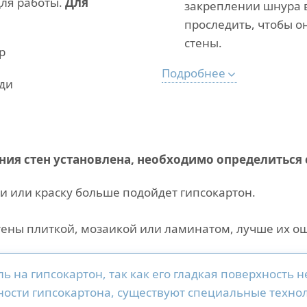
для работы.
Для
закреплении шнура 
проследить, чтобы о
стены.
р
Подробнее
ди
ения стен установлена, необходимо определиться
и или краску больше подойдет гипсокартон.
тены плиткой, мозаикой или ламинатом, лучше их ош
ь на гипсокартон, так как его гладкая поверхность 
нности гипсокартона, существуют специальные техн