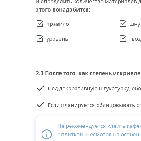
и определить количество материалов 
этого понадобится:
правило
шну
уровень
гвоз
2.3
После того, как степень искривл
Под декоративную штукатурку, обо
Если планируется облицовывать с
Не рекомендуется клеить кафел
с плиткой. Несмотря на особе