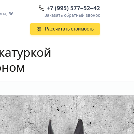
+7 (995) 577−52−42
ина, 56
Заказать обратный звонок
Рассчитать стоимость
катуркой
оном