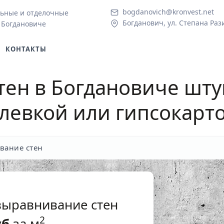
bogdanovich@kronvest.net
ьные и отделочные
Богданович, ул. Степана Раз
 Богдановиче
КОНТАКТЫ
тен в Богдановиче
шту
левкой или гипсокарт
вание стен
выравнивание стен
2
уб
за м