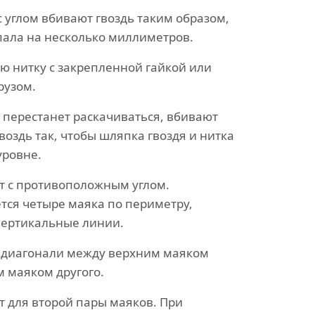
с углом вбивают гвоздь таким образом,
пала на несколько миллиметров.
ю нитку с закрепленной гайкой или
рузом.
а перестанет раскачиваться, вбивают
воздь так, чтобы шляпка гвоздя и нитка
уровне.
т с противоположным углом.
ется четыре маяка по периметру,
вертикальные линии.
 диагонали между верхним маяком
м маяком другого.
 для второй пары маяков. При