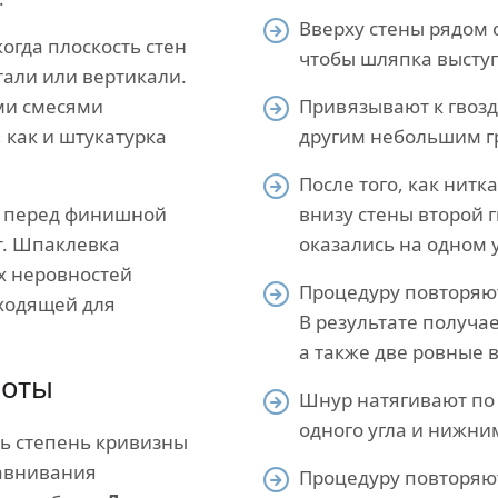
Вверху стены рядом 
когда плоскость стен
чтобы шляпка высту
тали или вертикали.
ми смесями
Привязывают к гвозд
 как и штукатурка
другим небольшим г
После того, как нитк
, перед финишной
внизу стены второй г
т. Шпаклевка
оказались на одном 
х неровностей
Процедуру повторяю
дходящей для
В результате получа
а также две ровные 
боты
Шнур натягивают по
одного угла и нижни
ть степень кривизны
равнивания
Процедуру повторяют