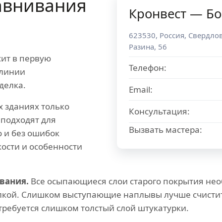
внивания
Кронвест — Б
623530
,
Россия
,
Свердлов
Разина, 56
ит в первую
Телефон:
 линии
делка.
Email:
х зданиях только
Консультация:
 подходят для
Вызвать мастера:
 и без ошибок
кости и особенности
вания.
Все осыпающиеся слои старого покрытия нео
елкой. Слишком выступающие наплывы лучше счистить
ребуется слишком толстый слой штукатурки.