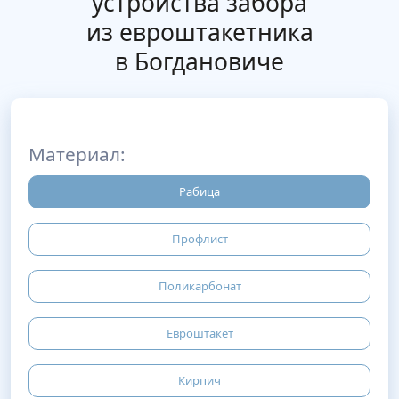
устройства забора
из евроштакетника
в Богдановиче
Материал:
Рабица
Профлист
Поликарбонат
Евроштакет
Кирпич