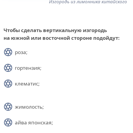
Изгородь из лимонника китайского
Чтобы сделать вертикальную изгородь
на южной или восточной стороне подойдут:
роза;
гортензия;
клематис;
жимолость;
айва японская;