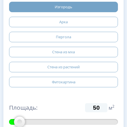
Изгородь
Арка
Пергола
Стена из мха
Стена из растений
Фитокартина
Площадь:
2
м