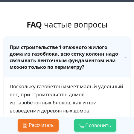
FAQ
частые вопросы
При строительстве 1-этажного жилого
дома из газоблока, всю сетку колонн надо
связывать ленточным фундаментом или
можно только по периметру?
Поскольку газобетон имеет малый удельный
вес, при строительстве домов
из газобетонных блоков, как и при
возведении деревянных домов,
обустраивают мелкозаглубленный
Позвонить
Рассчитать
ленточный фундамент с глубиной заложения