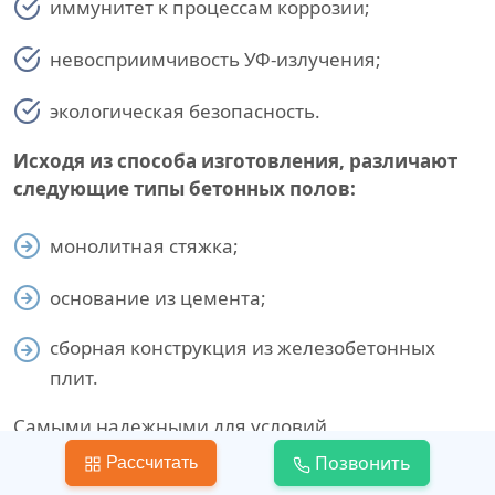
иммунитет к процессам коррозии;
невосприимчивость УФ-излучения;
экологическая безопасность.
Исходя из способа изготовления, различают
следующие типы бетонных полов:
монолитная стяжка;
основание из цемента;
сборная конструкция из железобетонных
плит.
Самыми надежными для условий
промышленности считаются полы из бетонных
Позвонить
Рассчитать
плит. Однако из-за удобства монтажа,