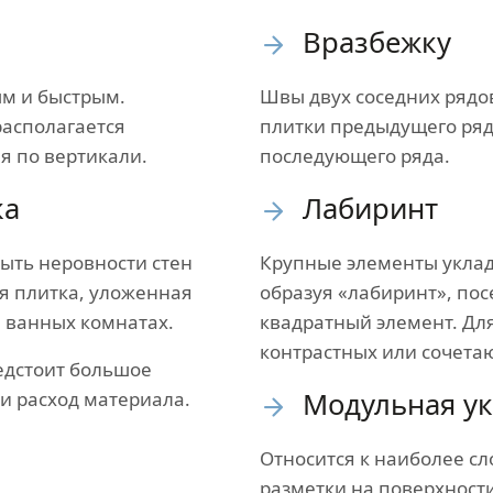
Вразбежку
ым и быстрым.
Швы двух соседних рядов
располагается
плитки предыдущего ряд
я по вертикали.
последующего ряда.
ка
Лабиринт
ыть неровности стен
Крупные элементы укла
я плитка, уложенная
образуя «лабиринт», по
 ванных комнатах.
квадратный элемент. Для
контрастных или сочета
едстоит большое
Модульная ук
 и расход материала.
Относится к наиболее с
разметки на поверхности