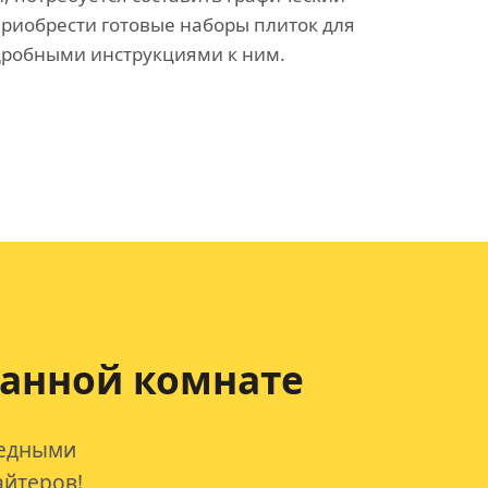
приобрести готовые наборы плиток для
дробными инструкциями к ним.
ванной комнате
редными
айтеров!