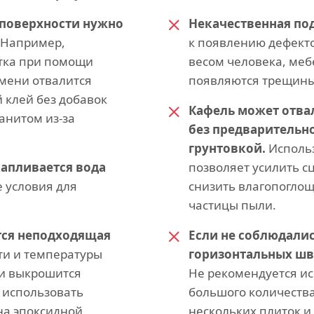
 поверхности нужно
Некачественная по
Например,
к появлению дефект
тка при помощи
весом человека, меб
емени отвалится
появляются трещины
 клей без добавок
Кафель может отвал
анитом из-за
без предварительн
грунтовкой.
Использ
капливается вода
позволяет усилить с
 условия для
снизить влагопоглощ
частицы пыли.
тся неподходящая
Если не соблюдали
ти и температуры
горизонтальных шво
 и выкрошится
Не рекомендуется и
 использовать
большого количества
на эпоксидной
нескольких плиток и