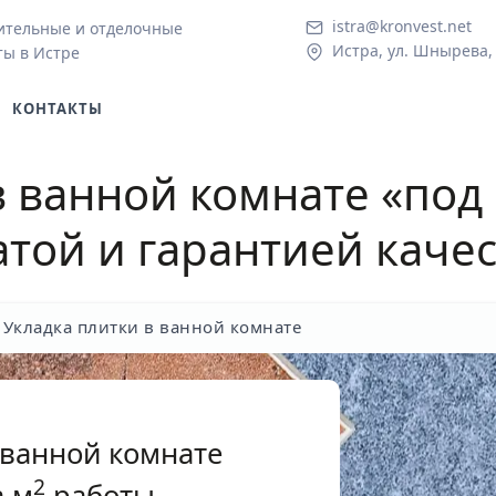
istra@kronvest.net
ительные и отделочные
Истра, ул. Шнырева,
ты в Истре
КОНТАКТЫ
в ванной комнате «под
атой и гарантией каче
Укладка плитки в ванной комнате
 ванной комнате
2
 м
работы