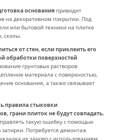
дготовка основания
приводит
ов на декоративном покрытии. Под
ели или бытовой техники на плитке
, сколы.
иться от стен, если приклеить его
ой обработки поверхностей
ование грунтовых растворов
цепление материала с поверхностью,
ение основания, а также связывает
сь правила стыковки
в, грани плиток не будут совпадать.
справлять такую ошибку с помощью
 затирки. Потребуется демонтаж
 укладка их заново с использованием