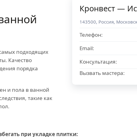
Кронвест — Ис
 ванной
143500
,
Россия
,
Московск
Телефон:
Email:
 самых подходящих
ты. Качество
Консультация:
юдения порядка
Вызвать мастера:
н и пола в ванной
ледствия, такие как
пол.
бегать при укладке плитки: