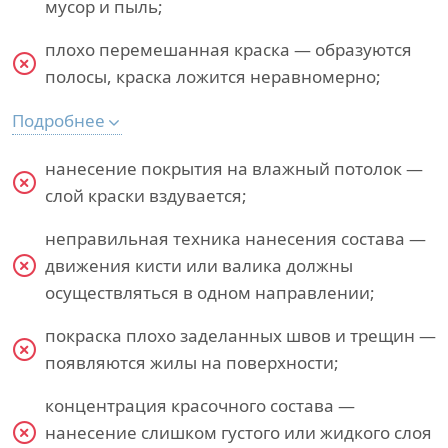
мусор и пыль;
плохо перемешанная краска — образуются
полосы, краска ложится неравномерно;
Подробнее
нанесение покрытия на влажный потолок —
слой краски вздувается;
неправильная техника нанесения состава —
движения кисти или валика должны
осуществляться в одном направлении;
покраска плохо заделанных швов и трещин —
появляются жилы на поверхности;
концентрация красочного состава —
нанесение слишком густого или жидкого слоя