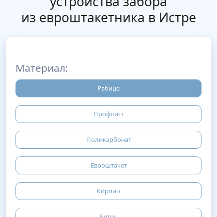
устройства забора
из евроштакетника в Истре
Материал:
Рабица
Профлист
Поликарбонат
Евроштакет
Кирпич
Бетон