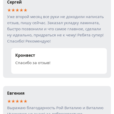
Сергей
★
★
★
★
★
Уже второй месяц все руки не доходили написать
отзыв, пишу сейчас. Заказал укладку ламината,
быстро позвонили и что самое главное, сделали
ну идеально, придраться не к чему! Ребята супер!
Спасибо! Рекомендую!
Кронвест
Спасибо за отзыв!
Евгения
★
★
★
★
★
Выражаю благодарность Рой Виталию и Виталию
(фамилию не знаю) за добросовестное