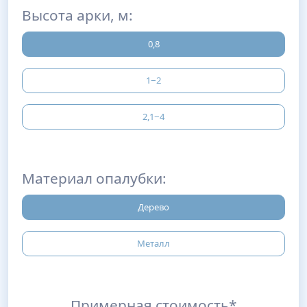
Высота арки, м:
0,8
1−2
2,1−4
Материал опалубки:
Дерево
Металл
Примерная стоимость*